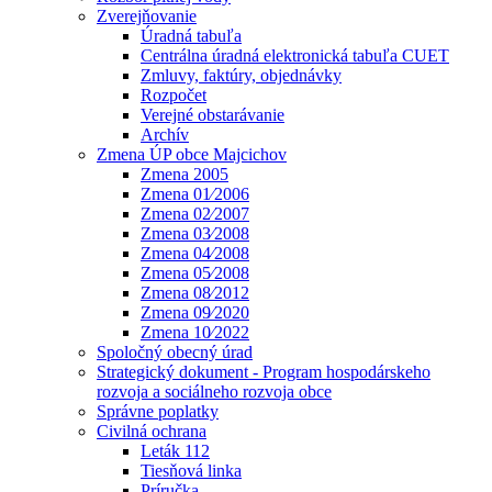
Zverejňovanie
Úradná tabuľa
Centrálna úradná elektronická tabuľa CUET
Zmluvy, faktúry, objednávky
Rozpočet
Verejné obstarávanie
Archív
Zmena ÚP obce Majcichov
Zmena 2005
Zmena 01⁄2006
Zmena 02⁄2007
Zmena 03⁄2008
Zmena 04⁄2008
Zmena 05⁄2008
Zmena 08⁄2012
Zmena 09⁄2020
Zmena 10⁄2022
Spoločný obecný úrad
Strategický dokument - Program hospodárskeho
rozvoja a sociálneho rozvoja obce
Správne poplatky
Civilná ochrana
Leták 112
Tiesňová linka
Príručka