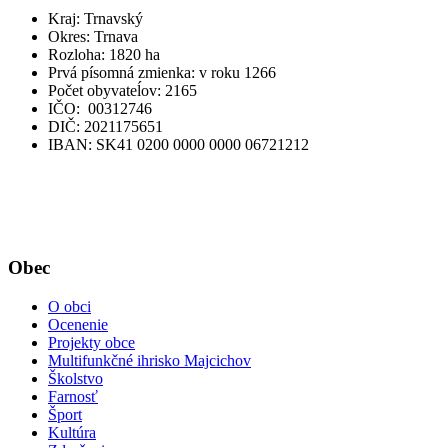
Kraj: Trnavský
Okres: Trnava
Rozloha: 1820 ha
Prvá písomná zmienka: v roku 1266
Počet obyvateĺov: 2165
IČO: 00312746
DIČ: 2021175651
IBAN: SK41 0200 0000 0000 06721212
Obec
O obci
Ocenenie
Projekty obce
Multifunkčné ihrisko Majcichov
Školstvo
Farnosť
Šport
Kultúra