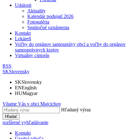
Udalosti
Aktuality
Kalendár podujatí 2026
Fotogaléria
Smútočné oznámenia
Kontakt
Lekáreň
Voľby do orgánov samosprávy obcí a voľby do orgánov
samosprávnych krajov
Virtuálny cintorín
RSS
SK
Slovensky
SK
Slovensky
EN
English
HU
Magyar
Vítame Vás v obci
Majcichov
Hľadaný výraz
Hľadať
rozšírené vyhľadávanie
Kontakt
Úradná tabuľa