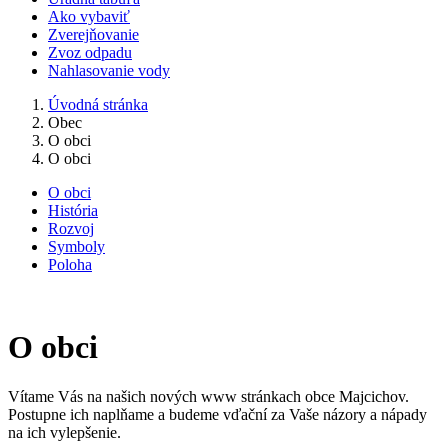
Ako vybaviť
Zverejňovanie
Zvoz odpadu
Nahlasovanie vody
Úvodná stránka
Obec
O obci
O obci
O obci
História
Rozvoj
Symboly
Poloha
O obci
Vítame Vás na našich nových www stránkach obce Majcichov.
Postupne ich naplňame a budeme vďační za Vaše názory a nápady
na ich vylepšenie.