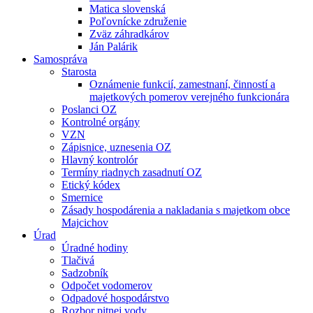
Matica slovenská
Poľovnícke združenie
Zväz záhradkárov
Ján Palárik
Samospráva
Starosta
Oznámenie funkcií, zamestnaní, činností a
majetkových pomerov verejného funkcionára
Poslanci OZ
Kontrolné orgány
VZN
Zápisnice, uznesenia OZ
Hlavný kontrolór
Termíny riadnych zasadnutí OZ
Etický kódex
Smernice
Zásady hospodárenia a nakladania s majetkom obce
Majcichov
Úrad
Úradné hodiny
Tlačivá
Sadzobník
Odpočet vodomerov
Odpadové hospodárstvo
Rozbor pitnej vody