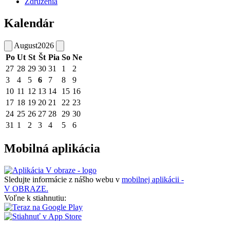
Združenia
Kalendár
August
2026
Po
Ut
St
Št
Pia
So
Ne
27
28
29
30
31
1
2
3
4
5
6
7
8
9
10
11
12
13
14
15
16
17
18
19
20
21
22
23
24
25
26
27
28
29
30
31
1
2
3
4
5
6
Mobilná aplikácia
Sledujte informácie z nášho webu v
mobilnej aplikácii -
V OBRAZE.
Voľne k stiahnutiu: