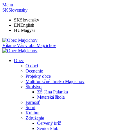
Menu
SK
Slovensky
SK
Slovensky
EN
English
HU
Magyar
Vítame Vás v obci
Majcichov
Obec
O obci
Ocenenie
Projekty obce
Multifunkčné ihrisko Majcichov
Školstvo
ZŠ Jána Palárika
Materská škola
Farnosť
Šport
Kultúra
Združenia
Červený kríž
Senior klub