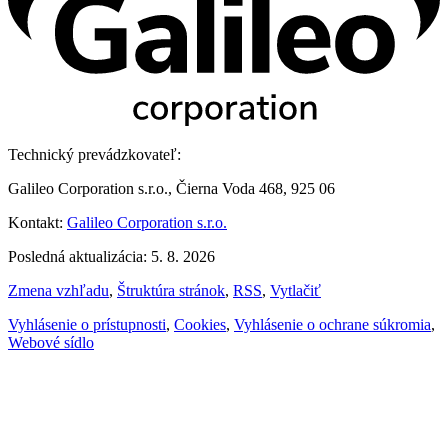
Technický prevádzkovateľ:
Galileo Corporation s.r.o., Čierna Voda 468, 925 06
Kontakt:
Galileo Corporation s.r.o.
Posledná aktualizácia: 5. 8. 2026
Zmena vzhľadu
,
Štruktúra stránok
,
RSS
,
Vytlačiť
Vyhlásenie o prístupnosti
,
Cookies
,
Vyhlásenie o ochrane súkromia
,
Webové sídlo