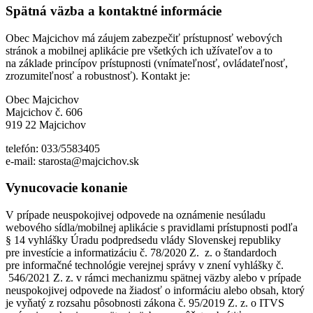
Spätná väzba a kontaktné informácie
Obec Majcichov má záujem zabezpečiť prístupnosť webových
stránok a mobilnej aplikácie pre všetkých ich užívateľov a to
na základe princípov prístupnosti (vnímateľnosť, ovládateľnosť,
zrozumiteľnosť a robustnosť). Kontakt je:
Obec Majcichov
Majcichov č. 606
919 22 Majcichov
telefón: 033/5583405
e-mail: starosta@majcichov.sk
Vynucovacie konanie
V prípade neuspokojivej odpovede na oznámenie nesúladu
webového sídla/mobilnej aplikácie s pravidlami prístupnosti podľa
§ 14 vyhlášky Úradu podpredsedu vlády Slovenskej republiky
pre investície a informatizáciu č. 78/2020 Z. z. o štandardoch
pre informačné technológie verejnej správy v znení vyhlášky č.
546/2021 Z. z. v rámci mechanizmu spätnej väzby alebo v prípade
neuspokojivej odpovede na žiadosť o informáciu alebo obsah, ktorý
je vyňatý z rozsahu pôsobnosti zákona č. 95/2019 Z. z. o ITVS