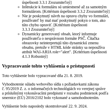
úspešnosti 3.3.1 Zrozumiteľný]
Inštrukcie k formuláru sú umiestnené až za samotným
formulárom. [Kritérium úspešnosti 3.3.2 Zrozumiteľný]
Nie je poskytnutý návrh na opravu chyby vo formulári,
používateľ by mal mať poskytnutý pokyn o tom, ako
túto chybu opraviť. [Kritérium úspešnosti
3.3.3 Zrozumiteľný]
Dynamicky generovaný obsah, ktorý informuje
používateľa o nesprávnom formáte PSČ. Čítačka
obrazovky neinterpretujú túto dynamickú zmenu
obsahu, pretože v HTML kóde stránky sa nepoužíva
atribút WAI-ARIA role="alert". [Kritérium úspešnosti
4.1.3 Robustný]
Vypracovanie tohto vyhlásenia o prístupnosti
Toto vyhlásenie bolo vypracované dňa 21. 8. 2019.
Vyhodnotenie súladu webového sídla s požiadavkami zákona
č. 95/2019 Z. z. o informačných technológiách vo verejnej správe
a príslušnými vykonávacími predpismi v rozsahu podmienok podľa
smernice (EÚ) 2016/2102 bolo vykonané a samohodnotením.
Vyhlásenie bolo naposledy skontrolované 22. 9. 2024.