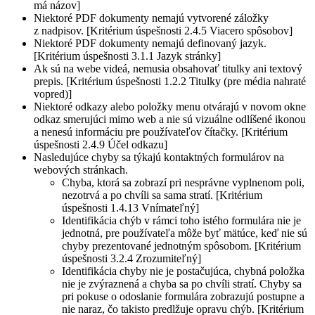
má názov]
Niektoré PDF dokumenty nemajú vytvorené záložky
z nadpisov. [Kritérium úspešnosti 2.4.5 Viacero spôsobov]
Niektoré PDF dokumenty nemajú definovaný jazyk.
[Kritérium úspešnosti 3.1.1 Jazyk stránky]
Ak sú na webe videá, nemusia obsahovať titulky ani textový
prepis. [Kritérium úspešnosti 1.2.2 Titulky (pre média nahraté
vopred)]
Niektoré odkazy alebo položky menu otvárajú v novom okne
odkaz smerujúci mimo web a nie sú vizuálne odlíšené ikonou
a nenesú informáciu pre používateľov čítačky. [Kritérium
úspešnosti 2.4.9 Účel odkazu]
Nasledujúce chyby sa týkajú kontaktných formulárov na
webových stránkach.
Chyba, ktorá sa zobrazí pri nesprávne vyplnenom poli,
nezotrvá a po chvíli sa sama stratí. [Kritérium
úspešnosti 1.4.13 Vnímateľný]
Identifikácia chýb v rámci toho istého formulára nie je
jednotná, pre používateľa môže byť mätúce, keď nie sú
chyby prezentované jednotným spôsobom. [Kritérium
úspešnosti 3.2.4 Zrozumiteľný]
Identifikácia chyby nie je postačujúca, chybná položka
nie je zvýraznená a chyba sa po chvíli stratí. Chyby sa
pri pokuse o odoslanie formulára zobrazujú postupne a
nie naraz, čo takisto predlžuje opravu chýb. [Kritérium