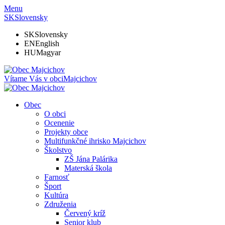
Menu
SK
Slovensky
SK
Slovensky
EN
English
HU
Magyar
Vítame Vás v obci
Majcichov
Obec
O obci
Ocenenie
Projekty obce
Multifunkčné ihrisko Majcichov
Školstvo
ZŠ Jána Palárika
Materská škola
Farnosť
Šport
Kultúra
Združenia
Červený kríž
Senior klub