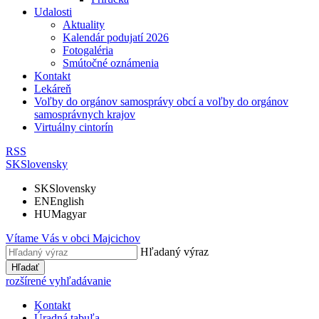
Udalosti
Aktuality
Kalendár podujatí 2026
Fotogaléria
Smútočné oznámenia
Kontakt
Lekáreň
Voľby do orgánov samosprávy obcí a voľby do orgánov
samosprávnych krajov
Virtuálny cintorín
RSS
SK
Slovensky
SK
Slovensky
EN
English
HU
Magyar
Vítame Vás v obci
Majcichov
Hľadaný výraz
Hľadať
rozšírené vyhľadávanie
Kontakt
Úradná tabuľa