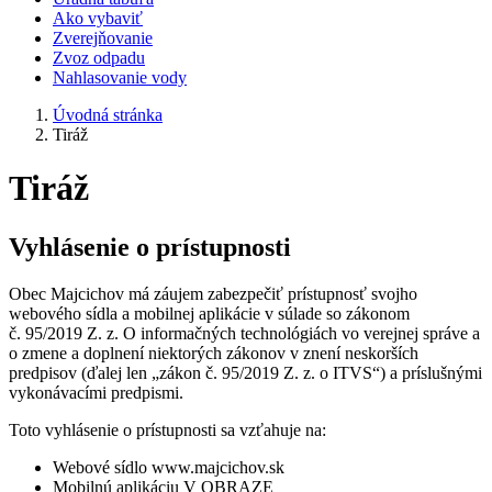
Ako vybaviť
Zverejňovanie
Zvoz odpadu
Nahlasovanie vody
Úvodná stránka
Tiráž
Tiráž
Vyhlásenie o prístupnosti
Obec Majcichov má záujem zabezpečiť prístupnosť svojho
webového sídla a mobilnej aplikácie v súlade so zákonom
č. 95/2019 Z. z. O informačných technológiách vo verejnej správe a
o zmene a doplnení niektorých zákonov v znení neskorších
predpisov (ďalej len „zákon č. 95/2019 Z. z. o ITVS“) a príslušnými
vykonávacími predpismi.
Toto vyhlásenie o prístupnosti sa vzťahuje na:
Webové sídlo www.majcichov.sk
Mobilnú aplikáciu V OBRAZE