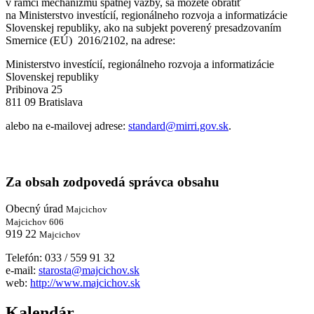
v rámci mechanizmu spätnej väzby, sa môžete obrátiť
na Ministerstvo investícií, regionálneho rozvoja a informatizácie
Slovenskej republiky, ako na subjekt poverený presadzovaním
Smernice (EÚ) 2016/2102, na adrese:
Ministerstvo investícií, regionálneho rozvoja a informatizácie
Slovenskej republiky
Pribinova 25
811 09 Bratislava
alebo na e-mailovej adrese:
standard@mirri.gov.sk
.
Za obsah zodpovedá správca obsahu
Obecný úrad
Majcichov
Majcichov 606
919 22
Majcichov
Telefón: 033 / 559 91 32
e-mail:
starosta@majcichov.sk
web:
http://www.majcichov.sk
Kalendár