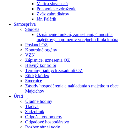
Matica slovenská
Poľovnícke združenie
Zväz záhradkárov
Ján Palárik
Samospráva
Starosta
Oznámenie funkcií, zamestnaní, činností a
majetkových pomerov verejného funkcionára
Poslanci OZ
Kontrolné orgány
VZN
Zápisnice, uznesenia OZ
Hlavný kontrolór
Termíny riadnych zasadnutí OZ
Etický kódex
Smernice
Zásady hospodárenia a nakladania s majetkom obce
Majcichov
Úrad
Úradné hodiny
Tlačivá
Sadzobník
Odpočet vodomerov
Odpadové hospodárstvo
Rozbor pitnej vody