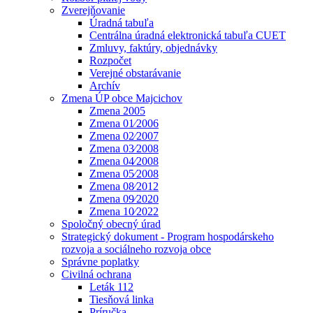
Zverejňovanie
Úradná tabuľa
Centrálna úradná elektronická tabuľa CUET
Zmluvy, faktúry, objednávky
Rozpočet
Verejné obstarávanie
Archív
Zmena ÚP obce Majcichov
Zmena 2005
Zmena 01⁄2006
Zmena 02⁄2007
Zmena 03⁄2008
Zmena 04⁄2008
Zmena 05⁄2008
Zmena 08⁄2012
Zmena 09⁄2020
Zmena 10⁄2022
Spoločný obecný úrad
Strategický dokument - Program hospodárskeho
rozvoja a sociálneho rozvoja obce
Správne poplatky
Civilná ochrana
Leták 112
Tiesňová linka
Príručka