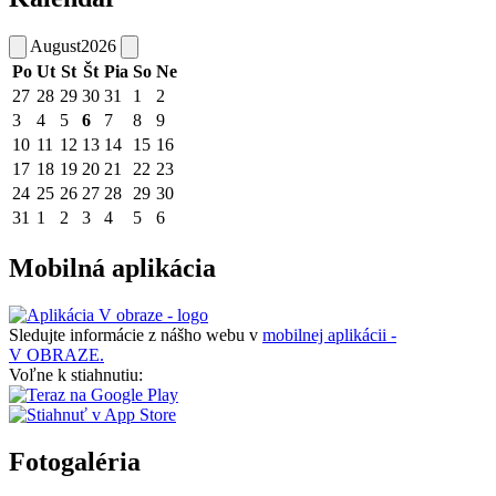
August
2026
Po
Ut
St
Št
Pia
So
Ne
27
28
29
30
31
1
2
3
4
5
6
7
8
9
10
11
12
13
14
15
16
17
18
19
20
21
22
23
24
25
26
27
28
29
30
31
1
2
3
4
5
6
Mobilná aplikácia
Sledujte informácie z nášho webu v
mobilnej aplikácii -
V OBRAZE.
Voľne k stiahnutiu:
Fotogaléria