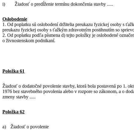
i)
Žiadosť o predĺženie termínu dokončenia stavby .....
Oslobodenie
1. Od poplatku sú oslobodení držitelia preukazu fyzickej osoby s ťa
preukazu fyzickej osoby s ťažkým zdravotným postihnutím so sprie
2. Od poplatku podľa písmena d) tejto položky je oslobodené označe
o živnostenskom podnikaní.
Položka 61
Žiadosť o dodatočné povolenie stavby, ktorá bola postavená po 1. okt
1976 bez stavebného povolenia alebo v rozpore so zákonom, a o dod
zmeny stavby .....
Položka 62
a)
Žiadosť o povolenie