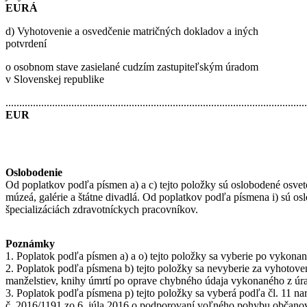
EURÁ
d) Vyhotovenie a osvedčenie matričných dokladov a iných
potvrdení
o osobnom stave zasielané cudzím zastupiteľským úradom
v Slovenskej republike
..............................................................................................................
EUR
Oslobodenie
Od poplatkov podľa písmen a) a c) tejto položky sú oslobodené osveto
múzeá, galérie a štátne divadlá. Od poplatkov podľa písmena i) sú o
špecializáciách zdravotníckych pracovníkov.
Poznámky
1. Poplatok podľa písmen a) a o) tejto položky sa vyberie po vykona
2. Poplatok podľa písmena b) tejto položky sa nevyberie za vyhotove
manželstiev, knihy úmrtí po oprave chybného údaja vykonaného z úra
3. Poplatok podľa písmena p) tejto položky sa vyberá podľa čl. 11
č. 2016/1191 zo 6. júla 2016 o podporovaní voľného pohybu občanov