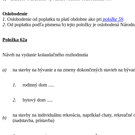
Oslobodenie
1.
Oslobodenie od poplatku tu platí obdobne ako pri
položke 59
.
2.
Od poplatku podľa písmena b) tejto položky je oslobodená Národná 
Položka 62a
Návrh na vydanie kolaudačného rozhodnutia
a)
na stavby na bývanie a na zmeny dokončených stavieb na bývan
1.
rodinný dom .....
2.
bytový dom .....
na stavby na individuálnu rekreáciu, napríklad chaty, rekreač
b)
(nadstavba, prístavba)