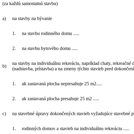
(za každú samostatnú stavbu)
a)
na stavby na bývanie
1.
na stavbu rodinného domu .....
2.
na stavbu bytového domu .....
na stavby na individuálnu rekreáciu, napríklad chaty, rekreač
b)
(nadstavba, prístavba) a na zmeny týchto stavieb pred dokončen
1.
ak zastavaná plocha nepresahuje 25 m2.....
2.
ak zastavaná plocha presahuje 25 m2 .....
c)
na stavebné úpravy dokončených stavieb vyžadujúce stavebné p
1.
rodinných domov a stavieb na individuálnu rekreáciu .....