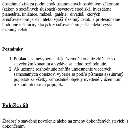
dosiahnuť zisk za podmienok ustanovených osobitným zákonom
(zákon o sociálnych službách) osvetové strediská, hvezdárne,
planetáriá, knižnice, múzeá, galérie, divadlá, ktorých
zriaďovateľom je štát alebo vyšší územný celok, a profesionálne
hudobné inštitúcie, ktorých zriaďovateľom je štát alebo vyšší
územný celok.
Poznámky
Poplatok sa nevyberie, ak je územné konanie zlúčené so
stavebným konaním a vydáva sa jedno rozhodnutie.
Ak územné rozhodnutie zahŕňa umiestnenie viacerých
samostatných objektov, vyberie sa podľa písmena a) súhrnný
poplatok za všetky samostatné objekty uvedené v územnom
rozhodnutí okrem prípojok.
Položka 60
Žiadosť o stavebné povolenie alebo na zmeny dokončených stavieb (n
dokončením