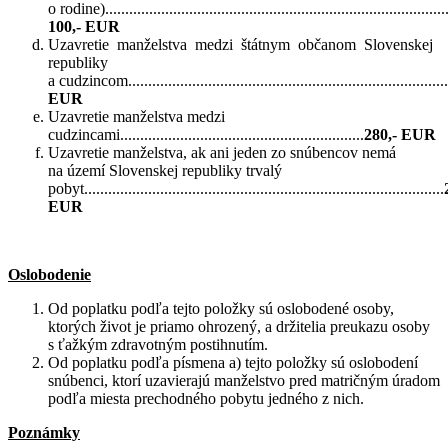
o rodine)......................................................................................
100,- EUR
Uzavretie manželstva medzi štátnym občanom Slovenskej
republiky
a cudzincom.................................................................................
EUR
Uzavretie manželstva medzi
cudzincami.............................................................
280,- EUR
Uzavretie manželstva, ak ani jeden zo snúbencov nemá
na území Slovenskej republiky trvalý
pobyt..........................................................................................
EUR
Oslobodenie
Od poplatku podľa tejto položky sú oslobodené osoby,
ktorých život je priamo ohrozený, a držitelia preukazu osoby
s ťažkým zdravotným postihnutím.
Od poplatku podľa písmena a) tejto položky sú oslobodení
snúbenci, ktorí uzavierajú manželstvo pred matričným úradom
podľa miesta prechodného pobytu jedného z nich.
Poznámky