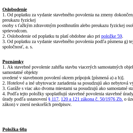
Oslobodenie
1. Od poplatku za vydanie stavebného povolenia na zmeny dokončenýc
preukazu fyzickej
osoby s ťažkým zdravotným postihnutím alebo preukazu fyzickej os
sprievodcom.
2. Oslobodenie od poplatku tu platí obdobne ako pri
položke 59
.
3. Od poplatku za vydanie stavebného povolenia podľa písmena g) te
spoločnosť, a. s.
Poznámky
1. Ak stavebné povolenie zahŕňa stavbu viacerých samostatných objek
samostatné objekty
uvedené v stavebnom povolení okrem prípojok [písmená a) a b)].
2. Hotelové a iné ubytovacie zariadenia sa posudzujú ako nebytová v
3. Garáže s viac ako dvoma miestami sa posudzujú ako samostatné st
4. Podľa tejto položky spoplatňujú stavebné povolenia stavebné úrady
úrady podľa ustanovení
§ 117
,
120 a 121 zákona č. 50/1976 Zb.
o úz
zákon) v znení neskorších predpisov.
Položka 60a