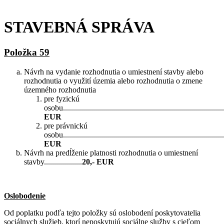
STAVEBNÁ SPRÁVA
Položka 59
Návrh na vydanie rozhodnutia o umiestnení stavby alebo
rozhodnutia o využití územia alebo rozhodnutia o zmene
územného rozhodnutia
pre fyzickú
osobu.................................................................................
EUR
pre právnickú
osobu................................................................................
EUR
Návrh na predĺženie platnosti rozhodnutia o umiestnení
stavby...................
20,- EUR
Oslobodenie
Od poplatku podľa tejto položky sú oslobodení poskytovatelia
sociálnych služieb, ktorí neposkytujú sociálne služby s cieľom