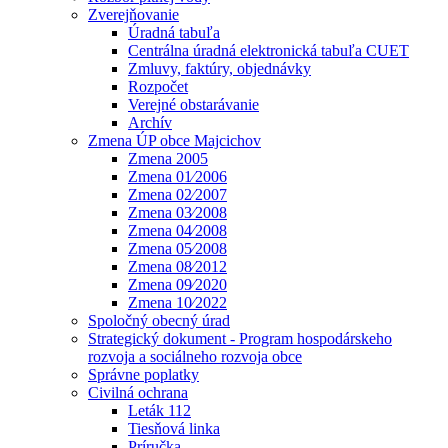
Zverejňovanie
Úradná tabuľa
Centrálna úradná elektronická tabuľa CUET
Zmluvy, faktúry, objednávky
Rozpočet
Verejné obstarávanie
Archív
Zmena ÚP obce Majcichov
Zmena 2005
Zmena 01⁄2006
Zmena 02⁄2007
Zmena 03⁄2008
Zmena 04⁄2008
Zmena 05⁄2008
Zmena 08⁄2012
Zmena 09⁄2020
Zmena 10⁄2022
Spoločný obecný úrad
Strategický dokument - Program hospodárskeho
rozvoja a sociálneho rozvoja obce
Správne poplatky
Civilná ochrana
Leták 112
Tiesňová linka
Príručka