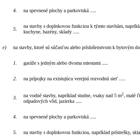
4.
na spevnené plochy a parkoviská .....
na stavby s doplnkovou funkciou k týmto stavbám, napríkl
5.
kuchyne, bazény, sklady .....
e)
na stavby, ktoré sú súčasťou alebo príslušenstvom k bytovým
1.
garáže s jedným alebo dvoma miestami .....
2.
na prípojky na existujúcu verejnú rozvodnú sieť .....
2
na vodné stavby, napríklad studne, vsaky nad 5 m
, malé č
3.
odpadových vôd, jazierka .....
4.
na spevnené plochy a parkoviská .....
5.
na stavby s doplnkovou funkciou, napríklad prístrešky, sklad