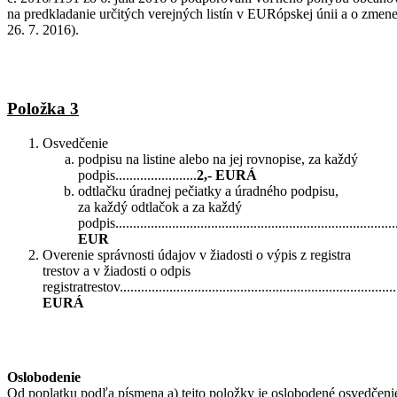
na predkladanie určitých verejných listín v EURópskej únii a o zmen
26. 7. 2016).
Položka 3
Osvedčenie
podpisu na listine alebo na jej rovnopise, za každý
podpis.......................
2,- EURÁ
odtlačku úradnej pečiatky a úradného podpisu,
za každý odtlačok a za každý
podpis................................................................................
EUR
Overenie správnosti údajov v žiadosti o výpis z registra
trestov a v žiadosti o odpis
registratrestov...............................................................................
EURÁ
Oslobodenie
Od poplatku podľa písmena a) tejto položky je oslobodené osvedčeni