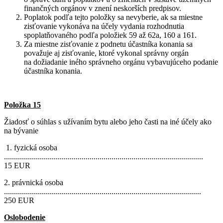
finančných orgánov v znení neskorších predpisov.
Poplatok podľa tejto položky sa nevyberie, ak sa miestne
zisťovanie vykonáva na účely vydania rozhodnutia
spoplatňovaného podľa položiek 59 až 62a, 160 a 161.
Za miestne zisťovanie z podnetu účastníka konania sa
považuje aj zisťovanie, ktoré vykonal správny orgán
na dožiadanie iného správneho orgánu vybavujúceho podanie
účastníka konania.
Položka 15
Žiadosť o súhlas s užívaním bytu alebo jeho časti na iné účely ako
na bývanie
1. fyzická osoba
....................................................................................................
15 EUR
2. právnická osoba
...................................................................................................
250 EUR
Oslobodenie