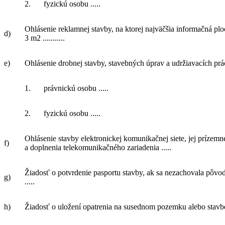
2.
fyzickú osobu .....
Ohlásenie reklamnej stavby, na ktorej najväčšia informačná pl
d)
3 m2 ...........
e)
Ohlásenie drobnej stavby, stavebných úprav a udržiavacích prá
1.
právnickú osobu .....
2.
fyzickú osobu .....
Ohlásenie stavby elektronickej komunikačnej siete, jej prízem
f)
a doplnenia telekomunikačného zariadenia .....
Žiadosť o potvrdenie pasportu stavby, ak sa nezachovala pôv
g)
.....
h)
Žiadosť o uložení opatrenia na susednom pozemku alebo stavbe 