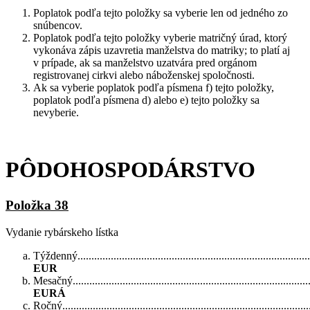
Poplatok podľa tejto položky sa vyberie len od jedného zo
snúbencov.
Poplatok podľa tejto položky vyberie matričný úrad, ktorý
vykonáva zápis uzavretia manželstva do matriky; to platí aj
v prípade, ak sa manželstvo uzatvára pred orgánom
registrovanej cirkvi alebo náboženskej spoločnosti.
Ak sa vyberie poplatok podľa písmena f) tejto položky,
poplatok podľa písmena d) alebo e) tejto položky sa
nevyberie.
PÔDOHOSPODÁRSTVO
Položka 38
Vydanie rybárskeho lístka
Týždenný.....................................................................................
EUR
Mesačný.......................................................................................
EURÁ
Ročný..........................................................................................