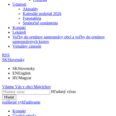
Udalosti
Aktuality
Kalendár podujatí 2026
Fotogaléria
Smútočné oznámenia
Kontakt
Lekáreň
Voľby do orgánov samosprávy obcí a voľby do orgánov
samosprávnych krajov
Virtuálny cintorín
RSS
SK
Slovensky
SK
Slovensky
EN
English
HU
Magyar
Vítame Vás v obci
Majcichov
Hľadaný výraz
Hľadať
rozšírené vyhľadávanie
Kontakt
Úradná tabuľa