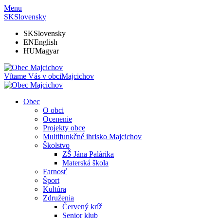
Menu
SK
Slovensky
SK
Slovensky
EN
English
HU
Magyar
Vítame Vás v obci
Majcichov
Obec
O obci
Ocenenie
Projekty obce
Multifunkčné ihrisko Majcichov
Školstvo
ZŠ Jána Palárika
Materská škola
Farnosť
Šport
Kultúra
Združenia
Červený kríž
Senior klub