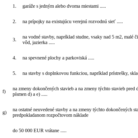
1.
garáže s jedným alebo dvoma miestami .....
2.
na prípojky na existujúcu verejnú rozvodnú sieť .....
na vodné stavby, napríklad studne, vsaky nad 5 m2, malé č
3.
vôd, jazierka .....
4.
na spevnené plochy a parkoviská .....
5.
na stavby s doplnkovou funkciou, napríklad prístrešky, sklad
na zmeny dokončených stavieb a na zmeny týchto stavieb pred
f)
písmen d) a e) .....
na ostatné neuvedené stavby a na zmeny týchto dokončených st
g)
predpokladanom rozpočtovom náklade
do 50 000 EUR vrátane .....