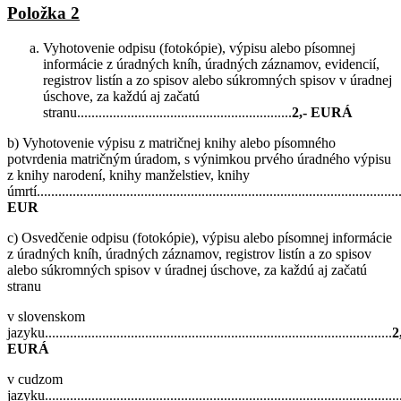
Položka 2
Vyhotovenie odpisu (fotokópie), výpisu alebo písomnej
informácie z úradných kníh, úradných záznamov, evidencií,
registrov listín a zo spisov alebo súkromných spisov v úradnej
úschove, za každú aj začatú
stranu............................................................
2,- EURÁ
b) Vyhotovenie výpisu z matričnej knihy alebo písomného
potvrdenia matričným úradom, s výnimkou prvého úradného výpisu
z knihy narodení, knihy manželstiev, knihy
úmrtí.....................................................................................................
EUR
c) Osvedčenie odpisu (fotokópie), výpisu alebo písomnej informácie
z úradných kníh, úradných záznamov, registrov listín a zo spisov
alebo súkromných spisov v úradnej úschove, za každú aj začatú
stranu
v slovenskom
jazyku.................................................................................................
2
EURÁ
v cudzom
jazyku...................................................................................................