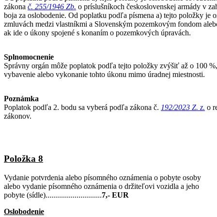
zákona
č. 255/1946 Zb.
o príslušníkoch československej armády v zah
boja za oslobodenie. Od poplatku podľa písmena a) tejto položky je
zmluvách medzi vlastníkmi a Slovenským pozemkovým fondom alebo 
ak ide o úkony spojené s konaním o pozemkových úpravách.
Splnomocnenie
Správny orgán môže poplatok podľa tejto položky zvýšiť až o 100 %
vybavenie alebo vykonanie tohto úkonu mimo úradnej miestnosti.
Poznámka
Poplatok podľa 2. bodu sa vyberá podľa zákona č.
192/2023 Z. z.
o r
zákonov.
Položka 8
Vydanie potvrdenia alebo písomného oznámenia o pobyte osoby
alebo vydanie písomného oznámenia o držiteľovi vozidla a jeho
pobyte (sídle).............................
7,- EUR
Oslobodenie