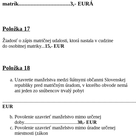
matrík..................................3,- EURÁ
Položka 17
Žiadosť o zápis matričnej udalosti, ktorá nastala v cudzine
do osobitnej matriky...
15,- EUR
Položka 18
Uzavretie manželstva medzi štátnymi občanmi Slovenskej
republiky pred matričným úradom, v ktorého obvode nemá
ani jeden zo snúbencov trvalý pobyt
..............................................................................................................
EUR
Povolenie uzavrieť manželstvo mimo určenej
doby............................................
30,- EUR
Povolenie uzavrieť manželstvo mimo úradne určenej
miestnosti (zákon