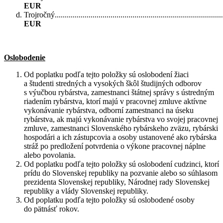
EUR
Trojročný.....................................................................................
EUR
Oslobodenie
Od poplatku podľa tejto položky sú oslobodení žiaci
a študenti stredných a vysokých škôl študijných odborov
s výučbou rybárstva, zamestnanci štátnej správy s ústredným
riadením rybárstva, ktorí majú v pracovnej zmluve aktívne
vykonávanie rybárstva, odborní zamestnanci na úseku
rybárstva, ak majú vykonávanie rybárstva vo svojej pracovnej
zmluve, zamestnanci Slovenského rybárskeho zväzu, rybárski
hospodári a ich zástupcovia a osoby ustanovené ako rybárska
stráž po predložení potvrdenia o výkone pracovnej náplne
alebo povolania.
Od poplatku podľa tejto položky sú oslobodení cudzinci, ktorí
prídu do Slovenskej republiky na pozvanie alebo so súhlasom
prezidenta Slovenskej republiky, Národnej rady Slovenskej
republiky a vlády Slovenskej republiky.
Od poplatku podľa tejto položky sú oslobodené osoby
do pätnásť rokov.