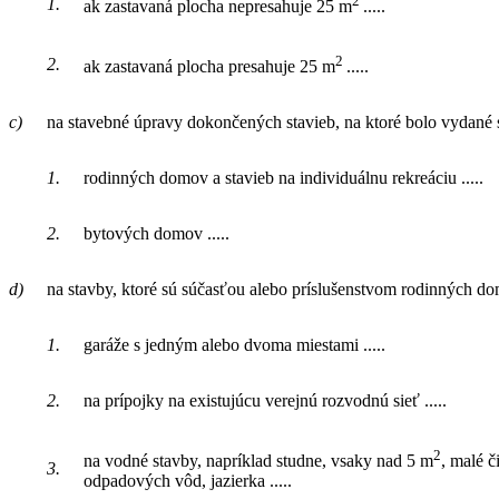
2
1.
ak zastavaná plocha nepresahuje 25 m
.....
2
2.
ak zastavaná plocha presahuje 25 m
.....
c)
na stavebné úpravy dokončených stavieb, na ktoré bolo vydané 
1.
rodinných domov a stavieb na individuálnu rekreáciu .....
2.
bytových domov .....
d)
na stavby, ktoré sú súčasťou alebo príslušenstvom rodinných do
1.
garáže s jedným alebo dvoma miestami .....
2.
na prípojky na existujúcu verejnú rozvodnú sieť .....
2
na vodné stavby, napríklad studne, vsaky nad 5 m
, malé č
3.
odpadových vôd, jazierka .....