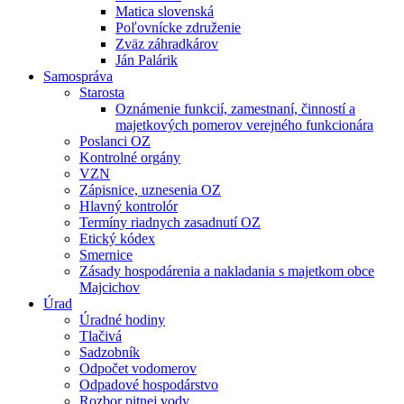
Matica slovenská
Poľovnícke združenie
Zväz záhradkárov
Ján Palárik
Samospráva
Starosta
Oznámenie funkcií, zamestnaní, činností a
majetkových pomerov verejného funkcionára
Poslanci OZ
Kontrolné orgány
VZN
Zápisnice, uznesenia OZ
Hlavný kontrolór
Termíny riadnych zasadnutí OZ
Etický kódex
Smernice
Zásady hospodárenia a nakladania s majetkom obce
Majcichov
Úrad
Úradné hodiny
Tlačivá
Sadzobník
Odpočet vodomerov
Odpadové hospodárstvo
Rozbor pitnej vody