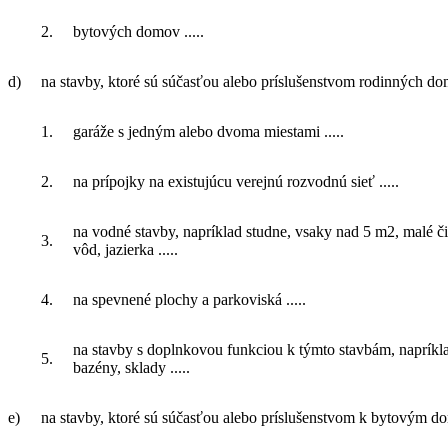
2.
bytových domov .....
d)
na stavby, ktoré sú súčasťou alebo príslušenstvom rodinných do
1.
garáže s jedným alebo dvoma miestami .....
2.
na prípojky na existujúcu verejnú rozvodnú sieť .....
na vodné stavby, napríklad studne, vsaky nad 5 m2, malé č
3.
vôd, jazierka .....
4.
na spevnené plochy a parkoviská .....
na stavby s doplnkovou funkciou k týmto stavbám, napríkl
5.
bazény, sklady .....
e)
na stavby, ktoré sú súčasťou alebo príslušenstvom k bytovým