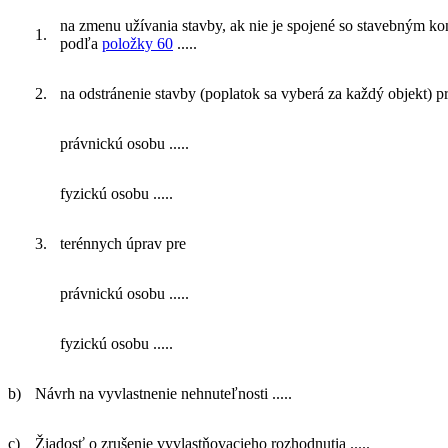
na zmenu užívania stavby, ak nie je spojené so stavebným k
1.
podľa
položky 60
.....
2.
na odstránenie stavby (poplatok sa vyberá za každý objekt) p
právnickú osobu .....
fyzickú osobu .....
3.
terénnych úprav pre
právnickú osobu .....
fyzickú osobu .....
b)
Návrh na vyvlastnenie nehnuteľnosti .....
c)
Žiadosť o zrušenie vyvlastňovacieho rozhodnutia .....