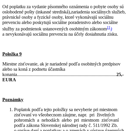
Od poplatku za vydanie písomného oznámenia o pobyte osoby sú
oslobodené pošty (inkasné strediská),zariadenia sociálnych služieb,
právnické osoby a fyzické osoby, ktoré vykonávajú sociálnu
prevenciu alebo poskytujú sociálne poradenstvo alebo sociálne
11
služby za podmienok ustanovených osobitným zákonom
)
a nevykonávajú sociálnu prevenciu na účely dosiahnutia zisku.
Položka 9
Miestne zisťovanie, ak je nariadené podľa osobitných predpisov
alebo sa koná z podnetu účastníka
konania.....................................................................................
25,-
EURA
Poznámky
Poplatok podľa tejto položky sa nevyberie pri miestnom
zisťovaní vo všeobecnom záujme, napr. pri živelných
pohromách a nehodách alebo pri miestnom zisťovaní
podľa zákona Slovenskej národnej rady č. 511/1992 Zb.
o správe daní a poplatkov a o zmenách v sústave územných