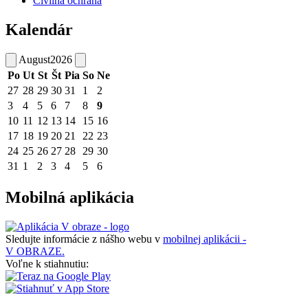
Civilná ochrana
Kalendár
August
2026
Po
Ut
St
Št
Pia
So
Ne
27
28
29
30
31
1
2
3
4
5
6
7
8
9
10
11
12
13
14
15
16
17
18
19
20
21
22
23
24
25
26
27
28
29
30
31
1
2
3
4
5
6
Mobilná aplikácia
Sledujte informácie z nášho webu v
mobilnej aplikácii -
V OBRAZE.
Voľne k stiahnutiu: