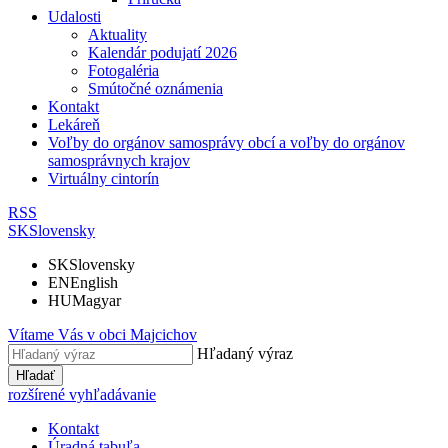
Udalosti
Aktuality
Kalendár podujatí 2026
Fotogaléria
Smútočné oznámenia
Kontakt
Lekáreň
Voľby do orgánov samosprávy obcí a voľby do orgánov
samosprávnych krajov
Virtuálny cintorín
RSS
SK
Slovensky
SK
Slovensky
EN
English
HU
Magyar
Vítame Vás v obci
Majcichov
Hľadaný výraz
Hľadať
rozšírené vyhľadávanie
Kontakt
Úradná tabuľa