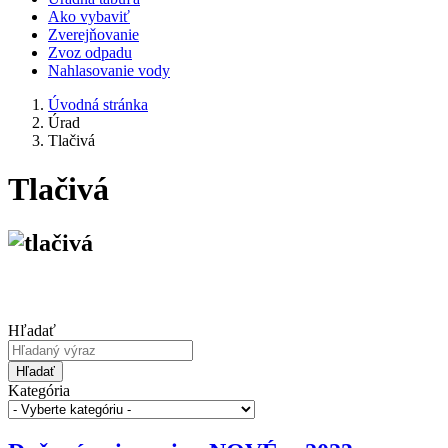
Ako vybaviť
Zverejňovanie
Zvoz odpadu
Nahlasovanie vody
Úvodná stránka
Úrad
Tlačivá
Tlačivá
Hľadať
Hľadať
Kategória