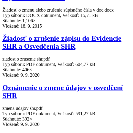
Žiadosť o zmenu alebo zrušenie súpisného čísla v doc.docx
Typ súboru: DOCX dokument, Veľkosť: 15,71 kB
Stiahnuté: 1,106×
Vložené:
18. 9. 2015
Žiadosť o zrušenie zápisu do Evidencie
SHR a Osvedčenia SHR
ziadost o zrusenie shr.pdf
Typ súboru: PDF dokument, Veľkosť: 604,77 kB
Stiahnuté: 406×
Vložené:
9. 9. 2020
Oznámenie o zmene údajov v osvedčení
SHR
zmena udajov shr.pdf
Typ súboru: PDF dokument, Veľkosť: 591,27 kB
Stiahnuté: 392×
Vložené:
9. 9. 2020