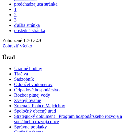
predchádzajúca stránka
1
2
3
ďalšia stránka
posledná stránka
Zobrazené
1
-
20
z 49
Zobraziť všetko
Úrad
Úradné hodiny
Tlačivá
Sadzobník
Odpočet vodomerov
Odpadové hospodárstvo
Rozbor pitnej vody
Zverejňovanie
Zmena ÚP obce Majcichov
Spoločný obecný úrad
Strategický dokument - Program hospodárskeho rozvoja a
sociálneho rozvoja obce
Správne poplatky