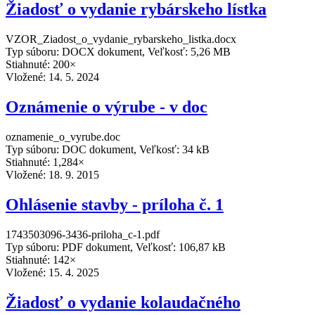
Žiadosť o vydanie rybárskeho lístka
VZOR_Ziadost_o_vydanie_rybarskeho_listka.docx
Typ súboru: DOCX dokument, Veľkosť: 5,26 MB
Stiahnuté: 200×
Vložené:
14. 5. 2024
Oznámenie o výrube - v doc
oznamenie_o_vyrube.doc
Typ súboru: DOC dokument, Veľkosť: 34 kB
Stiahnuté: 1,284×
Vložené:
18. 9. 2015
Ohlásenie stavby - príloha č. 1
1743503096-3436-priloha_c-1.pdf
Typ súboru: PDF dokument, Veľkosť: 106,87 kB
Stiahnuté: 142×
Vložené:
15. 4. 2025
Žiadosť o vydanie kolaudačného