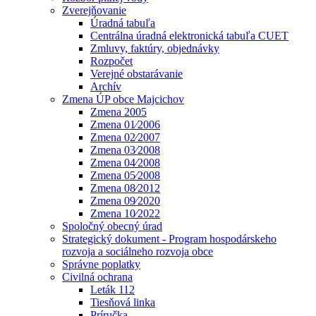
Zverejňovanie
Úradná tabuľa
Centrálna úradná elektronická tabuľa CUET
Zmluvy, faktúry, objednávky
Rozpočet
Verejné obstarávanie
Archív
Zmena ÚP obce Majcichov
Zmena 2005
Zmena 01⁄2006
Zmena 02⁄2007
Zmena 03⁄2008
Zmena 04⁄2008
Zmena 05⁄2008
Zmena 08⁄2012
Zmena 09⁄2020
Zmena 10⁄2022
Spoločný obecný úrad
Strategický dokument - Program hospodárskeho
rozvoja a sociálneho rozvoja obce
Správne poplatky
Civilná ochrana
Leták 112
Tiesňová linka
Príručka