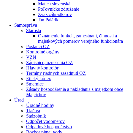
Matica slovenská
Poľovnícke združenie
Zväz záhradkárov
Ján Palárik
Samospráva
Starosta
Oznámenie funkcií, zamestnaní, činností a
majetkových pomerov verejného funkcionára
Poslanci OZ
Kontrolné orgány
VZN
Zápisnice, uznesenia OZ
Hlavný kontrolór
Termíny riadnych zasadnutí OZ
Etický kódex
Smernice
Zásady hospodárenia a nakladania s majetkom obce
Majcichov
Úrad
Úradné hodiny
Tlačivá
Sadzobník
Odpočet vodomerov
Odpadové hospodárstvo
Rozbor pitnej vody