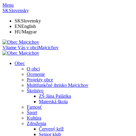
Menu
SK
Slovensky
SK
Slovensky
EN
English
HU
Magyar
Vítame Vás v obci
Majcichov
Obec
O obci
Ocenenie
Projekty obce
Multifunkčné ihrisko Majcichov
Školstvo
ZŠ Jána Palárika
Materská škola
Farnosť
Šport
Kultúra
Združenia
Červený kríž
Senior klub