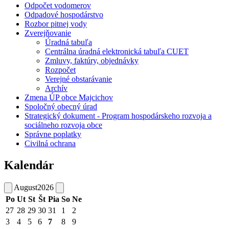
Odpočet vodomerov
Odpadové hospodárstvo
Rozbor pitnej vody
Zverejňovanie
Úradná tabuľa
Centrálna úradná elektronická tabuľa CUET
Zmluvy, faktúry, objednávky
Rozpočet
Verejné obstarávanie
Archív
Zmena ÚP obce Majcichov
Spoločný obecný úrad
Strategický dokument - Program hospodárskeho rozvoja a
sociálneho rozvoja obce
Správne poplatky
Civilná ochrana
Kalendár
August
2026
Po
Ut
St
Št
Pia
So
Ne
27
28
29
30
31
1
2
3
4
5
6
7
8
9