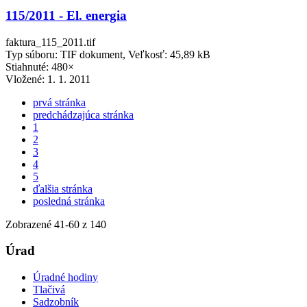
115/2011 - El. energia
faktura_115_2011.tif
Typ súboru: TIF dokument, Veľkosť: 45,89 kB
Stiahnuté: 480×
Vložené:
1. 1. 2011
prvá stránka
predchádzajúca stránka
1
2
3
4
5
ďalšia stránka
posledná stránka
Zobrazené
41
-
60
z 140
Úrad
Úradné hodiny
Tlačivá
Sadzobník