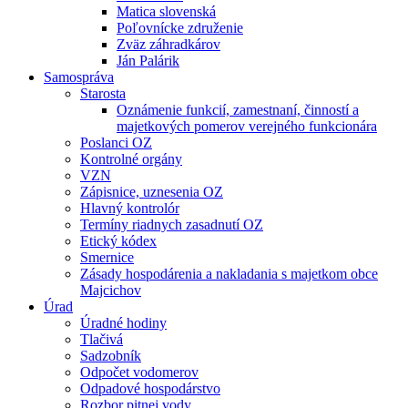
Matica slovenská
Poľovnícke združenie
Zväz záhradkárov
Ján Palárik
Samospráva
Starosta
Oznámenie funkcií, zamestnaní, činností a
majetkových pomerov verejného funkcionára
Poslanci OZ
Kontrolné orgány
VZN
Zápisnice, uznesenia OZ
Hlavný kontrolór
Termíny riadnych zasadnutí OZ
Etický kódex
Smernice
Zásady hospodárenia a nakladania s majetkom obce
Majcichov
Úrad
Úradné hodiny
Tlačivá
Sadzobník
Odpočet vodomerov
Odpadové hospodárstvo
Rozbor pitnej vody