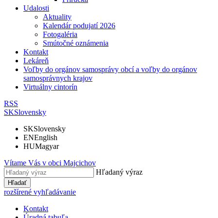
Udalosti
Aktuality
Kalendár podujatí 2026
Fotogaléria
Smútočné oznámenia
Kontakt
Lekáreň
Voľby do orgánov samosprávy obcí a voľby do orgánov
samosprávnych krajov
Virtuálny cintorín
RSS
SK
Slovensky
SK
Slovensky
EN
English
HU
Magyar
Vítame Vás v obci
Majcichov
Hľadaný výraz
Hľadať
rozšírené vyhľadávanie
Kontakt
Úradná tabuľa