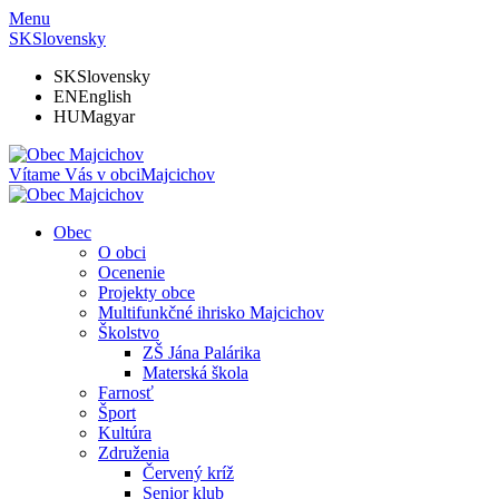
Menu
SK
Slovensky
SK
Slovensky
EN
English
HU
Magyar
Vítame Vás v obci
Majcichov
Obec
O obci
Ocenenie
Projekty obce
Multifunkčné ihrisko Majcichov
Školstvo
ZŠ Jána Palárika
Materská škola
Farnosť
Šport
Kultúra
Združenia
Červený kríž
Senior klub