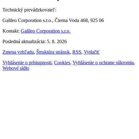
Technický prevádzkovateľ:
Galileo Corporation s.r.o., Čierna Voda 468, 925 06
Kontakt:
Galileo Corporation s.r.o.
Posledná aktualizácia: 5. 8. 2026
Zmena vzhľadu
,
Štruktúra stránok
,
RSS
,
Vytlačiť
Vyhlásenie o prístupnosti
,
Cookies
,
Vyhlásenie o ochrane súkromia
,
Webové sídlo