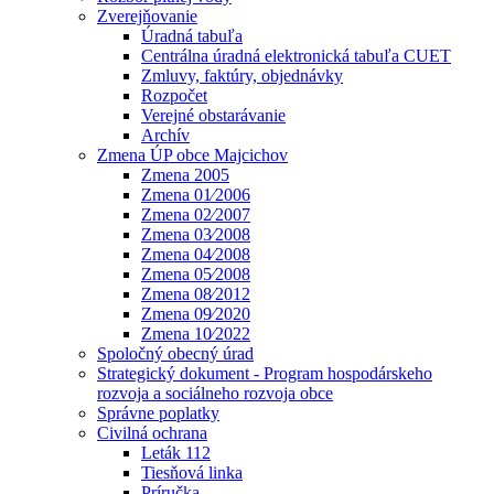
Zverejňovanie
Úradná tabuľa
Centrálna úradná elektronická tabuľa CUET
Zmluvy, faktúry, objednávky
Rozpočet
Verejné obstarávanie
Archív
Zmena ÚP obce Majcichov
Zmena 2005
Zmena 01⁄2006
Zmena 02⁄2007
Zmena 03⁄2008
Zmena 04⁄2008
Zmena 05⁄2008
Zmena 08⁄2012
Zmena 09⁄2020
Zmena 10⁄2022
Spoločný obecný úrad
Strategický dokument - Program hospodárskeho
rozvoja a sociálneho rozvoja obce
Správne poplatky
Civilná ochrana
Leták 112
Tiesňová linka
Príručka