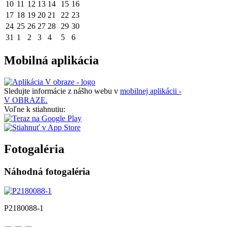
10
11
12
13
14
15
16
17
18
19
20
21
22
23
24
25
26
27
28
29
30
31
1
2
3
4
5
6
Mobilná aplikácia
Sledujte informácie z nášho webu v
mobilnej aplikácii -
V OBRAZE.
Voľne k stiahnutiu:
Fotogaléria
Náhodná fotogaléria
P2180088-1