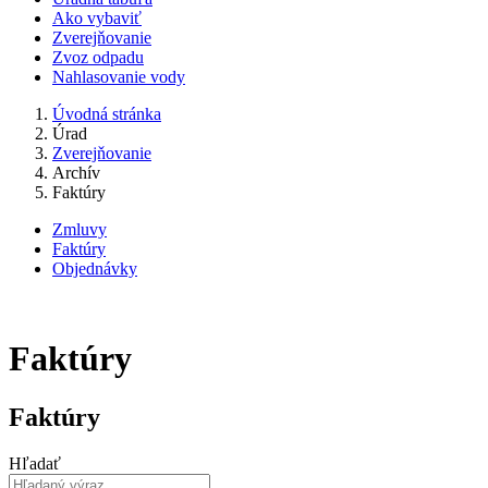
Ako vybaviť
Zverejňovanie
Zvoz odpadu
Nahlasovanie vody
Úvodná stránka
Úrad
Zverejňovanie
Archív
Faktúry
Zmluvy
Faktúry
Objednávky
Faktúry
Faktúry
Hľadať