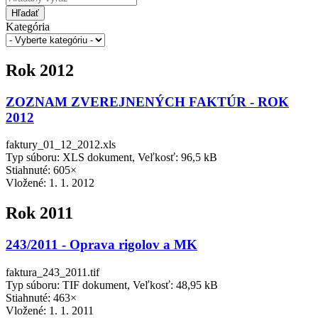
Hľadať
Kategória
Rok 2012
ZOZNAM ZVEREJNENÝCH FAKTÚR - ROK
2012
faktury_01_12_2012.xls
Typ súboru: XLS dokument, Veľkosť: 96,5 kB
Stiahnuté: 605×
Vložené:
1. 1. 2012
Rok 2011
243/2011 - Oprava rigolov a MK
faktura_243_2011.tif
Typ súboru: TIF dokument, Veľkosť: 48,95 kB
Stiahnuté: 463×
Vložené:
1. 1. 2011