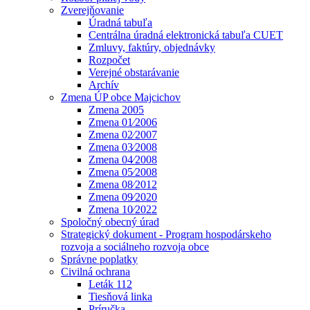
Zverejňovanie
Úradná tabuľa
Centrálna úradná elektronická tabuľa CUET
Zmluvy, faktúry, objednávky
Rozpočet
Verejné obstarávanie
Archív
Zmena ÚP obce Majcichov
Zmena 2005
Zmena 01⁄2006
Zmena 02⁄2007
Zmena 03⁄2008
Zmena 04⁄2008
Zmena 05⁄2008
Zmena 08⁄2012
Zmena 09⁄2020
Zmena 10⁄2022
Spoločný obecný úrad
Strategický dokument - Program hospodárskeho
rozvoja a sociálneho rozvoja obce
Správne poplatky
Civilná ochrana
Leták 112
Tiesňová linka
Príručka