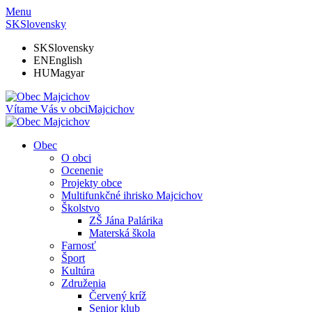
Menu
SK
Slovensky
SK
Slovensky
EN
English
HU
Magyar
Vítame Vás v obci
Majcichov
Obec
O obci
Ocenenie
Projekty obce
Multifunkčné ihrisko Majcichov
Školstvo
ZŠ Jána Palárika
Materská škola
Farnosť
Šport
Kultúra
Združenia
Červený kríž
Senior klub