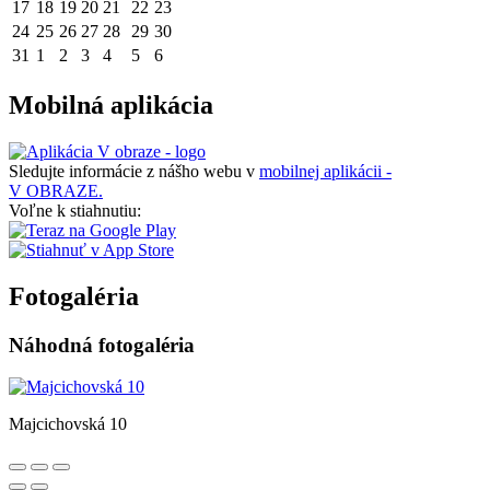
17
18
19
20
21
22
23
24
25
26
27
28
29
30
31
1
2
3
4
5
6
Mobilná aplikácia
Sledujte informácie z nášho webu v
mobilnej aplikácii -
V OBRAZE.
Voľne k stiahnutiu:
Fotogaléria
Náhodná fotogaléria
Majcichovská 10