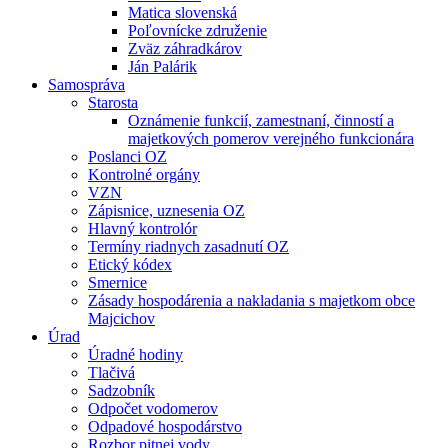
Matica slovenská
Poľovnícke združenie
Zväz záhradkárov
Ján Palárik
Samospráva
Starosta
Oznámenie funkcií, zamestnaní, činností a
majetkových pomerov verejného funkcionára
Poslanci OZ
Kontrolné orgány
VZN
Zápisnice, uznesenia OZ
Hlavný kontrolór
Termíny riadnych zasadnutí OZ
Etický kódex
Smernice
Zásady hospodárenia a nakladania s majetkom obce
Majcichov
Úrad
Úradné hodiny
Tlačivá
Sadzobník
Odpočet vodomerov
Odpadové hospodárstvo
Rozbor pitnej vody