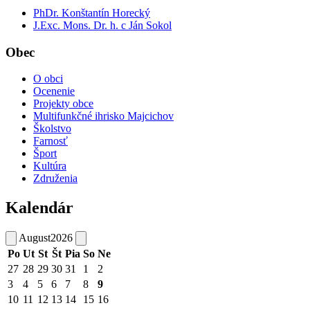
PhDr. Konštantín Horecký
J.Exc. Mons. Dr. h. c Ján Sokol
Obec
O obci
Ocenenie
Projekty obce
Multifunkčné ihrisko Majcichov
Školstvo
Farnosť
Šport
Kultúra
Združenia
Kalendár
August
2026
Po
Ut
St
Št
Pia
So
Ne
27
28
29
30
31
1
2
3
4
5
6
7
8
9
10
11
12
13
14
15
16