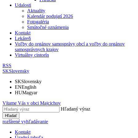
Udalosti
Aktuality
Kalendár podujatí 2026
Fotogaléria
Smútočné oznámenia
Kontakt
Lekáreň
Voľby do orgánov samosprávy obcí a voľby do orgánov
samosprávnych krajov
Virtuálny cintorín
RSS
SK
Slovensky
SK
Slovensky
EN
English
HU
Magyar
Vítame Vás v obci
Majcichov
Hľadaný výraz
Hľadať
rozšírené vyhľadávanie
Kontakt
Úradná tabuľa