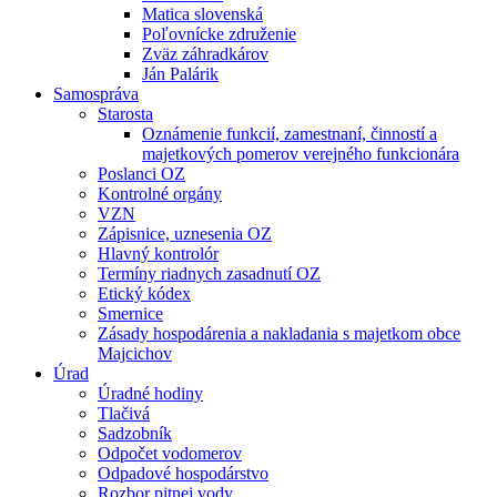
Matica slovenská
Poľovnícke združenie
Zväz záhradkárov
Ján Palárik
Samospráva
Starosta
Oznámenie funkcií, zamestnaní, činností a
majetkových pomerov verejného funkcionára
Poslanci OZ
Kontrolné orgány
VZN
Zápisnice, uznesenia OZ
Hlavný kontrolór
Termíny riadnych zasadnutí OZ
Etický kódex
Smernice
Zásady hospodárenia a nakladania s majetkom obce
Majcichov
Úrad
Úradné hodiny
Tlačivá
Sadzobník
Odpočet vodomerov
Odpadové hospodárstvo
Rozbor pitnej vody