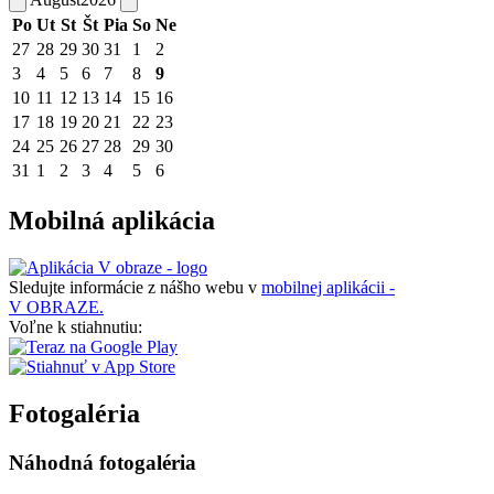
Po
Ut
St
Št
Pia
So
Ne
27
28
29
30
31
1
2
3
4
5
6
7
8
9
10
11
12
13
14
15
16
17
18
19
20
21
22
23
24
25
26
27
28
29
30
31
1
2
3
4
5
6
Mobilná aplikácia
Sledujte informácie z nášho webu v
mobilnej aplikácii -
V OBRAZE.
Voľne k stiahnutiu:
Fotogaléria
Náhodná fotogaléria