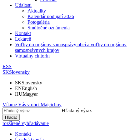
Udalosti
Aktuality
Kalendár podujatí 2026
Fotogaléria
Smútočné oznámenia
Kontakt
Lekáreň
Voľby do orgánov samosprávy obcí a voľby do orgánov
samosprávnych krajov
Virtuálny cintorín
RSS
SK
Slovensky
SK
Slovensky
EN
English
HU
Magyar
Vítame Vás v obci
Majcichov
Hľadaný výraz
Hľadať
rozšírené vyhľadávanie
Kontakt
Úradná tabuľa