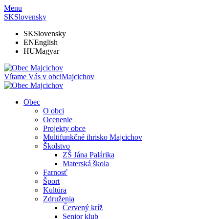
Menu
SK
Slovensky
SK
Slovensky
EN
English
HU
Magyar
Vítame Vás v obci
Majcichov
Obec
O obci
Ocenenie
Projekty obce
Multifunkčné ihrisko Majcichov
Školstvo
ZŠ Jána Palárika
Materská škola
Farnosť
Šport
Kultúra
Združenia
Červený kríž
Senior klub