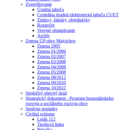
Zverejňovanie
Úradná tabuľa
Centrálna úradná elektronická tabuľa CUET
Zmluvy, faktúry, objednávky
Rozpočet
Verejné obstarávanie
Archív
Zmena ÚP obce Majcichov
Zmena 2005
Zmena 01⁄2006
Zmena 02⁄2007
Zmena 03⁄2008
Zmena 04⁄2008
Zmena 05⁄2008
Zmena 08⁄2012
Zmena 09⁄2020
Zmena 10⁄2022
Spoločný obecný úrad
Strategický dokument - Program hospodárskeho
rozvoja a sociálneho rozvoja obce
Správne poplatky
Civilná ochrana
Leták 112
Tiesňová linka
Príručka