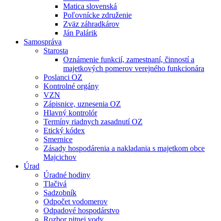
Matica slovenská
Poľovnícke združenie
Zväz záhradkárov
Ján Palárik
Samospráva
Starosta
Oznámenie funkcií, zamestnaní, činností a
majetkových pomerov verejného funkcionára
Poslanci OZ
Kontrolné orgány
VZN
Zápisnice, uznesenia OZ
Hlavný kontrolór
Termíny riadnych zasadnutí OZ
Etický kódex
Smernice
Zásady hospodárenia a nakladania s majetkom obce
Majcichov
Úrad
Úradné hodiny
Tlačivá
Sadzobník
Odpočet vodomerov
Odpadové hospodárstvo
Rozbor pitnej vody