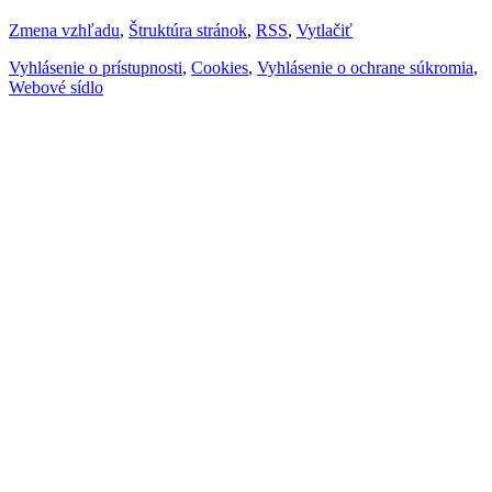
Zmena vzhľadu
,
Štruktúra stránok
,
RSS
,
Vytlačiť
Vyhlásenie o prístupnosti
,
Cookies
,
Vyhlásenie o ochrane súkromia
,
Webové sídlo