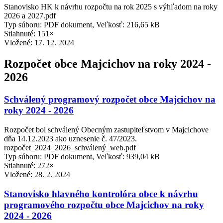
Stanovisko HK k návrhu rozpočtu na rok 2025 s výhľadom na roky
2026 a 2027.pdf
Typ súboru: PDF dokument, Veľkosť: 216,65 kB
Stiahnuté: 151×
Vložené:
17. 12. 2024
Rozpočet obce Majcichov na roky 2024 -
2026
Schválený programový rozpočet obce Majcichov na
roky 2024 - 2026
Rozpočet bol schválený Obecným zastupiteľstvom v Majcichove
dňa 14.12.2023 ako uznesenie č. 47/2023.
rozpočet_2024_2026_schválený_web.pdf
Typ súboru: PDF dokument, Veľkosť: 939,04 kB
Stiahnuté: 272×
Vložené:
28. 2. 2024
Stanovisko hlavného kontrolóra obce k návrhu
programového rozpočtu obce Majcichov na roky
2024 - 2026