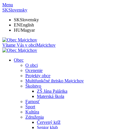
Menu
SK
Slovensky
SK
Slovensky
EN
English
HU
Magyar
Vítame Vás v obci
Majcichov
Obec
O obci
Ocenenie
Projekty obce
Multifunkčné ihrisko Majcichov
Školstvo
ZŠ Jána Palárika
Materská škola
Farnosť
Šport
Kultúra
Združenia
Červený kríž
Senior klub