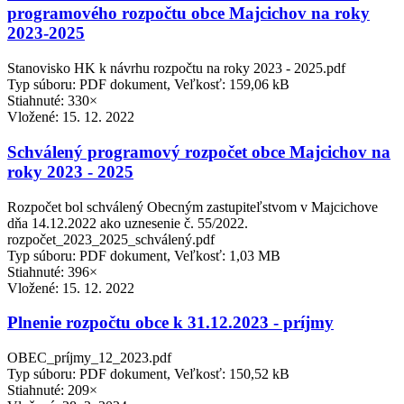
programového rozpočtu obce Majcichov na roky
2023-2025
Stanovisko HK k návrhu rozpočtu na roky 2023 - 2025.pdf
Typ súboru: PDF dokument, Veľkosť: 159,06 kB
Stiahnuté: 330×
Vložené:
15. 12. 2022
Schválený programový rozpočet obce Majcichov na
roky 2023 - 2025
Rozpočet bol schválený Obecným zastupiteľstvom v Majcichove
dňa 14.12.2022 ako uznesenie č. 55/2022.
rozpočet_2023_2025_schválený.pdf
Typ súboru: PDF dokument, Veľkosť: 1,03 MB
Stiahnuté: 396×
Vložené:
15. 12. 2022
Plnenie rozpočtu obce k 31.12.2023 - príjmy
OBEC_príjmy_12_2023.pdf
Typ súboru: PDF dokument, Veľkosť: 150,52 kB
Stiahnuté: 209×