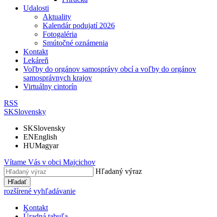
Udalosti
Aktuality
Kalendár podujatí 2026
Fotogaléria
Smútočné oznámenia
Kontakt
Lekáreň
Voľby do orgánov samosprávy obcí a voľby do orgánov
samosprávnych krajov
Virtuálny cintorín
RSS
SK
Slovensky
SK
Slovensky
EN
English
HU
Magyar
Vítame Vás v obci
Majcichov
Hľadaný výraz
Hľadať
rozšírené vyhľadávanie
Kontakt
Úradná tabuľa