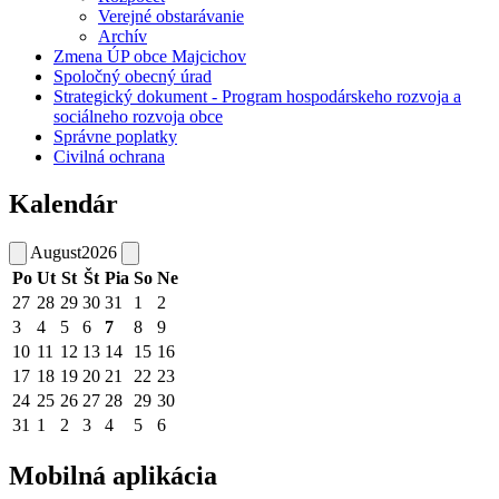
Verejné obstarávanie
Archív
Zmena ÚP obce Majcichov
Spoločný obecný úrad
Strategický dokument - Program hospodárskeho rozvoja a
sociálneho rozvoja obce
Správne poplatky
Civilná ochrana
Kalendár
August
2026
Po
Ut
St
Št
Pia
So
Ne
27
28
29
30
31
1
2
3
4
5
6
7
8
9
10
11
12
13
14
15
16
17
18
19
20
21
22
23
24
25
26
27
28
29
30
31
1
2
3
4
5
6
Mobilná aplikácia