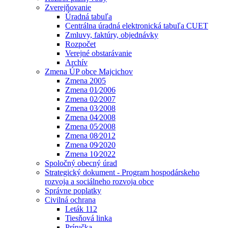
Zverejňovanie
Úradná tabuľa
Centrálna úradná elektronická tabuľa CUET
Zmluvy, faktúry, objednávky
Rozpočet
Verejné obstarávanie
Archív
Zmena ÚP obce Majcichov
Zmena 2005
Zmena 01⁄2006
Zmena 02⁄2007
Zmena 03⁄2008
Zmena 04⁄2008
Zmena 05⁄2008
Zmena 08⁄2012
Zmena 09⁄2020
Zmena 10⁄2022
Spoločný obecný úrad
Strategický dokument - Program hospodárskeho
rozvoja a sociálneho rozvoja obce
Správne poplatky
Civilná ochrana
Leták 112
Tiesňová linka
Príručka