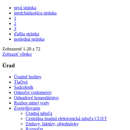
prvá stránka
predchádzajúca stránka
1
2
3
ďalšia stránka
posledná stránka
Zobrazené
1
-
20
z 72
Zobraziť všetko
Úrad
Úradné hodiny
Tlačivá
Sadzobník
Odpočet vodomerov
Odpadové hospodárstvo
Rozbor pitnej vody
Zverejňovanie
Úradná tabuľa
Centrálna úradná elektronická tabuľa CUET
Zmluvy, faktúry, objednávky
Rozpočet