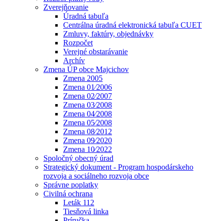
Zverejňovanie
Úradná tabuľa
Centrálna úradná elektronická tabuľa CUET
Zmluvy, faktúry, objednávky
Rozpočet
Verejné obstarávanie
Archív
Zmena ÚP obce Majcichov
Zmena 2005
Zmena 01⁄2006
Zmena 02⁄2007
Zmena 03⁄2008
Zmena 04⁄2008
Zmena 05⁄2008
Zmena 08⁄2012
Zmena 09⁄2020
Zmena 10⁄2022
Spoločný obecný úrad
Strategický dokument - Program hospodárskeho
rozvoja a sociálneho rozvoja obce
Správne poplatky
Civilná ochrana
Leták 112
Tiesňová linka
Príručka