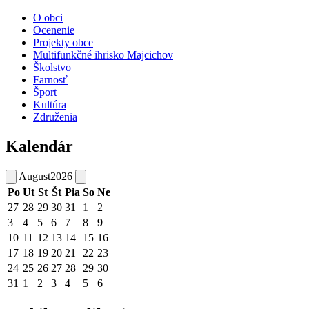
O obci
Ocenenie
Projekty obce
Multifunkčné ihrisko Majcichov
Školstvo
Farnosť
Šport
Kultúra
Združenia
Kalendár
August
2026
Po
Ut
St
Št
Pia
So
Ne
27
28
29
30
31
1
2
3
4
5
6
7
8
9
10
11
12
13
14
15
16
17
18
19
20
21
22
23
24
25
26
27
28
29
30
31
1
2
3
4
5
6