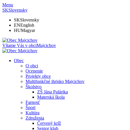
Menu
SK
Slovensky
SK
Slovensky
EN
English
HU
Magyar
Vítame Vás v obci
Majcichov
Obec
O obci
Ocenenie
Projekty obce
Multifunkčné ihrisko Majcichov
Školstvo
ZŠ Jána Palárika
Materská škola
Farnosť
Šport
Kultúra
Združenia
Červený kríž
Senior klub