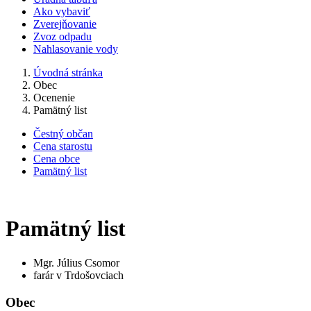
Ako vybaviť
Zverejňovanie
Zvoz odpadu
Nahlasovanie vody
Úvodná stránka
Obec
Ocenenie
Pamätný list
Čestný občan
Cena starostu
Cena obce
Pamätný list
Pamätný list
Mgr. Július Csomor
farár v Trdošovciach
Obec