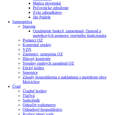
Matica slovenská
Poľovnícke združenie
Zväz záhradkárov
Ján Palárik
Samospráva
Starosta
Oznámenie funkcií, zamestnaní, činností a
majetkových pomerov verejného funkcionára
Poslanci OZ
Kontrolné orgány
VZN
Zápisnice, uznesenia OZ
Hlavný kontrolór
Termíny riadnych zasadnutí OZ
Etický kódex
Smernice
Zásady hospodárenia a nakladania s majetkom obce
Majcichov
Úrad
Úradné hodiny
Tlačivá
Sadzobník
Odpočet vodomerov
Odpadové hospodárstvo
Rozbor pitnej vody