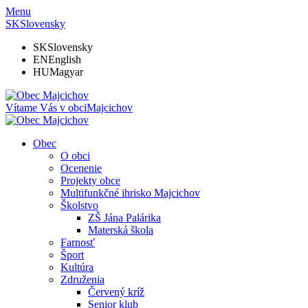
Menu
SK
Slovensky
SK
Slovensky
EN
English
HU
Magyar
Vítame Vás v obci
Majcichov
Obec
O obci
Ocenenie
Projekty obce
Multifunkčné ihrisko Majcichov
Školstvo
ZŠ Jána Palárika
Materská škola
Farnosť
Šport
Kultúra
Združenia
Červený kríž
Senior klub