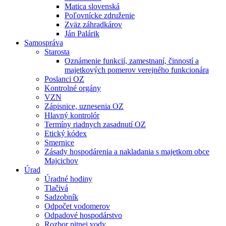
Matica slovenská
Poľovnícke združenie
Zväz záhradkárov
Ján Palárik
Samospráva
Starosta
Oznámenie funkcií, zamestnaní, činností a
majetkových pomerov verejného funkcionára
Poslanci OZ
Kontrolné orgány
VZN
Zápisnice, uznesenia OZ
Hlavný kontrolór
Termíny riadnych zasadnutí OZ
Etický kódex
Smernice
Zásady hospodárenia a nakladania s majetkom obce
Majcichov
Úrad
Úradné hodiny
Tlačivá
Sadzobník
Odpočet vodomerov
Odpadové hospodárstvo
Rozbor pitnej vody