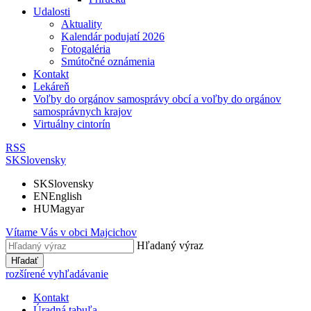
Udalosti
Aktuality
Kalendár podujatí 2026
Fotogaléria
Smútočné oznámenia
Kontakt
Lekáreň
Voľby do orgánov samosprávy obcí a voľby do orgánov
samosprávnych krajov
Virtuálny cintorín
RSS
SK
Slovensky
SK
Slovensky
EN
English
HU
Magyar
Vítame Vás v obci
Majcichov
Hľadaný výraz
Hľadať
rozšírené vyhľadávanie
Kontakt
Úradná tabuľa