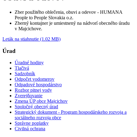
Zber použitého oblečenia, obuvi a odevov - HUMANA
People to People Slovakia o.z.
Zberný kontajner je umiestnený na nádvorí obecného úradu
v Majcichove.
Leták na stiahnutie (1.02 MB)
Úrad
Úradné hodiny
Tlačivá
Sadzobník
Odpočet vodomerov
Odpadové hospodárstvo
Rozbor pitnej vody
Zverejňovanie
Zmena ÚP obce Majcichov
Spoločný obecný úrad
Strategický dokument - Program hospodárskeho rozvoja a
sociálneho rozvoja obce
Správne poplatky
Civilná ochrana