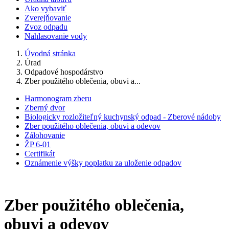
Ako vybaviť
Zverejňovanie
Zvoz odpadu
Nahlasovanie vody
Úvodná stránka
Úrad
Odpadové hospodárstvo
Zber použitého oblečenia, obuvi a...
Harmonogram zberu
Zberný dvor
Biologicky rozložiteľný kuchynský odpad - Zberové nádoby
Zber použitého oblečenia, obuvi a odevov
Zálohovanie
ŽP 6-01
Certifikát
Oznámenie výšky poplatku za uloženie odpadov
Zber použitého oblečenia,
obuvi a odevov