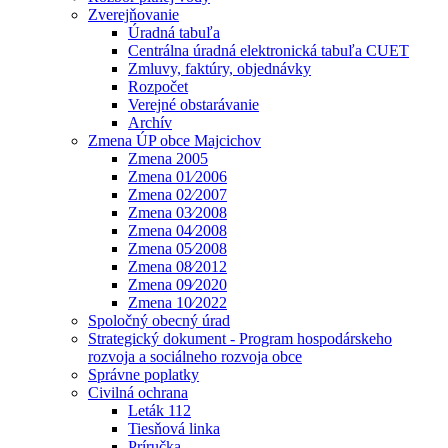
Zverejňovanie
Úradná tabuľa
Centrálna úradná elektronická tabuľa CUET
Zmluvy, faktúry, objednávky
Rozpočet
Verejné obstarávanie
Archív
Zmena ÚP obce Majcichov
Zmena 2005
Zmena 01⁄2006
Zmena 02⁄2007
Zmena 03⁄2008
Zmena 04⁄2008
Zmena 05⁄2008
Zmena 08⁄2012
Zmena 09⁄2020
Zmena 10⁄2022
Spoločný obecný úrad
Strategický dokument - Program hospodárskeho
rozvoja a sociálneho rozvoja obce
Správne poplatky
Civilná ochrana
Leták 112
Tiesňová linka
Príručka