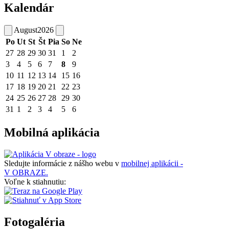
Kalendár
August
2026
Po
Ut
St
Št
Pia
So
Ne
27
28
29
30
31
1
2
3
4
5
6
7
8
9
10
11
12
13
14
15
16
17
18
19
20
21
22
23
24
25
26
27
28
29
30
31
1
2
3
4
5
6
Mobilná aplikácia
Sledujte informácie z nášho webu v
mobilnej aplikácii -
V OBRAZE.
Voľne k stiahnutiu:
Fotogaléria