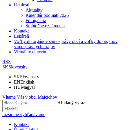
Udalosti
Aktuality
Kalendár podujatí 2026
Fotogaléria
Smútočné oznámenia
Kontakt
Lekáreň
Voľby do orgánov samosprávy obcí a voľby do orgánov
samosprávnych krajov
Virtuálny cintorín
RSS
SK
Slovensky
SK
Slovensky
EN
English
HU
Magyar
Vítame Vás v obci
Majcichov
Hľadaný výraz
Hľadať
rozšírené vyhľadávanie
Kontakt
Úradná tabuľa