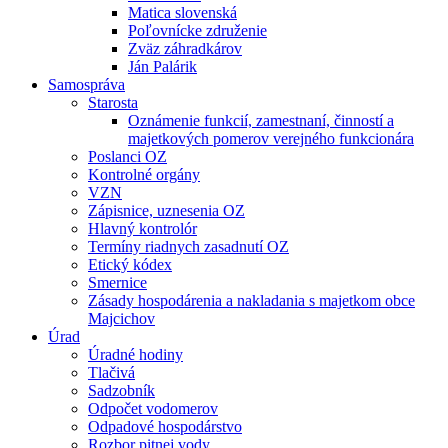
Matica slovenská
Poľovnícke združenie
Zväz záhradkárov
Ján Palárik
Samospráva
Starosta
Oznámenie funkcií, zamestnaní, činností a
majetkových pomerov verejného funkcionára
Poslanci OZ
Kontrolné orgány
VZN
Zápisnice, uznesenia OZ
Hlavný kontrolór
Termíny riadnych zasadnutí OZ
Etický kódex
Smernice
Zásady hospodárenia a nakladania s majetkom obce
Majcichov
Úrad
Úradné hodiny
Tlačivá
Sadzobník
Odpočet vodomerov
Odpadové hospodárstvo
Rozbor pitnej vody