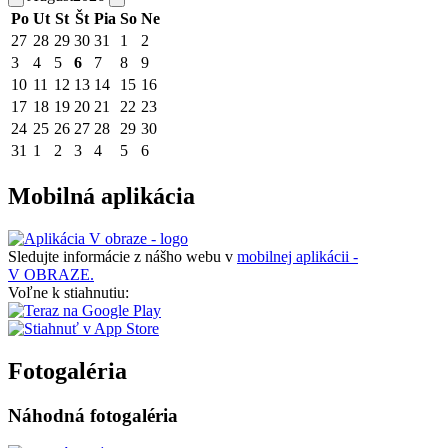
Po
Ut
St
Št
Pia
So
Ne
27
28
29
30
31
1
2
3
4
5
6
7
8
9
10
11
12
13
14
15
16
17
18
19
20
21
22
23
24
25
26
27
28
29
30
31
1
2
3
4
5
6
Mobilná aplikácia
Sledujte informácie z nášho webu v
mobilnej aplikácii -
V OBRAZE.
Voľne k stiahnutiu:
Fotogaléria
Náhodná fotogaléria