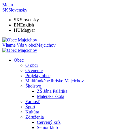
Menu
SK
Slovensky
SK
Slovensky
EN
English
HU
Magyar
Vítame Vás v obci
Majcichov
Obec
O obci
Ocenenie
Projekty obce
Multifunkčné ihrisko Majcichov
Školstvo
ZŠ Jána Palárika
Materská škola
Farnosť
Šport
Kultúra
Združenia
Červený kríž
Senior klub