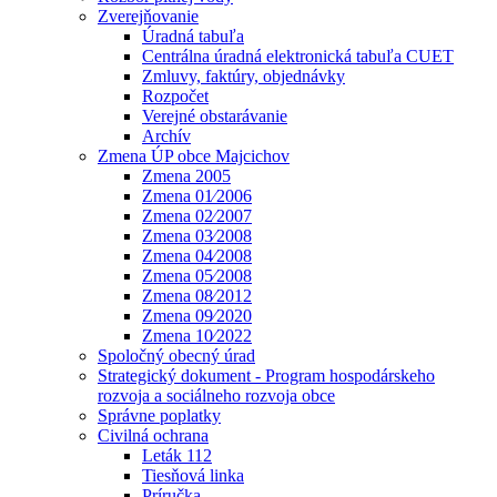
Zverejňovanie
Úradná tabuľa
Centrálna úradná elektronická tabuľa CUET
Zmluvy, faktúry, objednávky
Rozpočet
Verejné obstarávanie
Archív
Zmena ÚP obce Majcichov
Zmena 2005
Zmena 01⁄2006
Zmena 02⁄2007
Zmena 03⁄2008
Zmena 04⁄2008
Zmena 05⁄2008
Zmena 08⁄2012
Zmena 09⁄2020
Zmena 10⁄2022
Spoločný obecný úrad
Strategický dokument - Program hospodárskeho
rozvoja a sociálneho rozvoja obce
Správne poplatky
Civilná ochrana
Leták 112
Tiesňová linka
Príručka