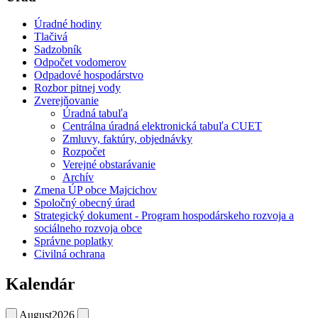
Úradné hodiny
Tlačivá
Sadzobník
Odpočet vodomerov
Odpadové hospodárstvo
Rozbor pitnej vody
Zverejňovanie
Úradná tabuľa
Centrálna úradná elektronická tabuľa CUET
Zmluvy, faktúry, objednávky
Rozpočet
Verejné obstarávanie
Archív
Zmena ÚP obce Majcichov
Spoločný obecný úrad
Strategický dokument - Program hospodárskeho rozvoja a
sociálneho rozvoja obce
Správne poplatky
Civilná ochrana
Kalendár
August
2026