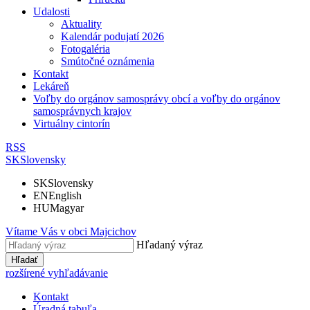
Udalosti
Aktuality
Kalendár podujatí 2026
Fotogaléria
Smútočné oznámenia
Kontakt
Lekáreň
Voľby do orgánov samosprávy obcí a voľby do orgánov
samosprávnych krajov
Virtuálny cintorín
RSS
SK
Slovensky
SK
Slovensky
EN
English
HU
Magyar
Vítame Vás v obci
Majcichov
Hľadaný výraz
Hľadať
rozšírené vyhľadávanie
Kontakt
Úradná tabuľa