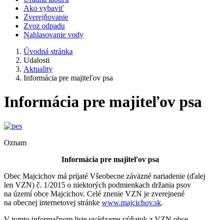
Ako vybaviť
Zverejňovanie
Zvoz odpadu
Nahlasovanie vody
Úvodná stránka
Udalosti
Aktuality
Informácia pre majiteľov psa
Informácia pre majiteľov psa
Oznam
Informácia pre majiteľov psa
Obec Majcichov má prijaté Všeobecne záväzné nariadenie (ďalej
len VZN) č. 1/2015 o niektorých podmienkach držania psov
na území obce Majcichov. Celé znenie VZN je zverejnené
na obecnej internetovej stránke
www.majcichov.sk
.
V tomto informačnom liste uvádzame výňatok z VZN obce