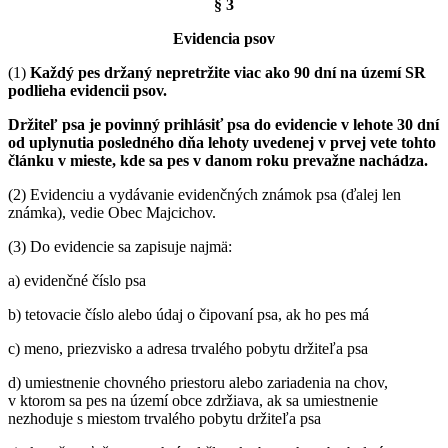
§ 3
Evidencia psov
(1)
Každý pes držaný nepretržite viac ako 90 dní na území SR
podlieha evidencii psov.
Držiteľ psa je povinný prihlásiť psa do evidencie v lehote 30 dní
od uplynutia posledného dňa lehoty uvedenej v prvej vete tohto
článku v mieste, kde sa pes v danom roku prevažne nachádza.
(2) Evidenciu a vydávanie evidenčných známok psa (ďalej len
známka), vedie Obec Majcichov.
(3) Do evidencie sa zapisuje najmä:
a) evidenčné číslo psa
b) tetovacie číslo alebo údaj o čipovaní psa, ak ho pes má
c) meno, priezvisko a adresa trvalého pobytu držiteľa psa
d) umiestnenie chovného priestoru alebo zariadenia na chov,
v ktorom sa pes na území obce zdržiava, ak sa umiestnenie
nezhoduje s miestom trvalého pobytu držiteľa psa