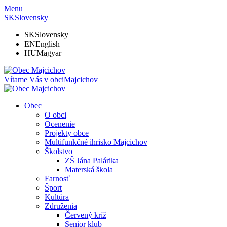
Menu
SK
Slovensky
SK
Slovensky
EN
English
HU
Magyar
Vítame Vás v obci
Majcichov
Obec
O obci
Ocenenie
Projekty obce
Multifunkčné ihrisko Majcichov
Školstvo
ZŠ Jána Palárika
Materská škola
Farnosť
Šport
Kultúra
Združenia
Červený kríž
Senior klub