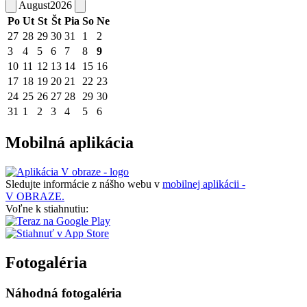
August
2026
Po
Ut
St
Št
Pia
So
Ne
27
28
29
30
31
1
2
3
4
5
6
7
8
9
10
11
12
13
14
15
16
17
18
19
20
21
22
23
24
25
26
27
28
29
30
31
1
2
3
4
5
6
Mobilná aplikácia
Sledujte informácie z nášho webu v
mobilnej aplikácii -
V OBRAZE.
Voľne k stiahnutiu:
Fotogaléria
Náhodná fotogaléria