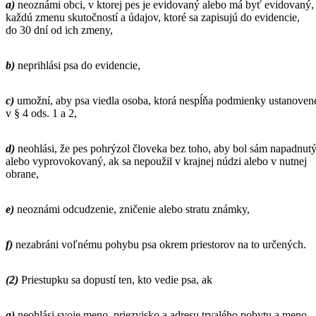
a)
neoznámi obci, v ktorej pes je evidovaný alebo má byť evidovaný,
každú zmenu skutočností a údajov, ktoré sa zapisujú do evidencie,
do 30 dní od ich zmeny,
b)
neprihlási psa do evidencie,
c)
umožní, aby psa viedla osoba, ktorá nespĺňa podmienky ustanoven
v § 4 ods. 1 a 2,
d)
neohlási, že pes pohrýzol človeka bez toho, aby bol sám napadnut
alebo vyprovokovaný, ak sa nepoužil v krajnej núdzi alebo v nutnej
obrane,
e)
neoznámi odcudzenie, zničenie alebo stratu známky,
f)
nezabráni voľnému pohybu psa okrem priestorov na to určených.
(2)
Priestupku sa dopustí ten, kto vedie psa, ak
a)
neohlási svoje meno, priezvisko a adresu trvalého pobytu a meno,