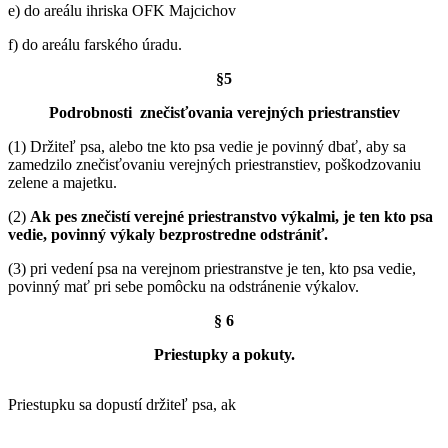
e) do areálu ihriska OFK Majcichov
f) do areálu farského úradu.
§5
Podrobnosti znečisťovania verejných priestranstiev
(1) Držiteľ psa, alebo tne kto psa vedie je povinný dbať, aby sa
zamedzilo znečisťovaniu verejných priestranstiev, poškodzovaniu
zelene a majetku.
(2)
Ak pes znečistí verejné priestranstvo výkalmi, je ten kto psa
vedie, povinný výkaly bezprostredne odstrániť.
(3) pri vedení psa na verejnom priestranstve je ten, kto psa vedie,
povinný mať pri sebe pomôcku na odstránenie výkalov.
§ 6
Priestupky a pokuty.
Priestupku sa dopustí držiteľ psa, ak