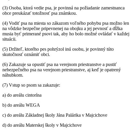
(3) Osoba, ktorá vedie psa, je povinná na požiadanie zamestnanca
obce preukázať totožnosť psa známkou.
(4) Vodiť psa na miesta so zákazom voľného pohybu psa možno len
na vôdzke bezpečne pripevnenej na obojku a jej pevnosť a dĺžka
musia byť primerané psovi tak, aby ho bolo možné ovládať v každej
situácii.
(5) Držiteľ, ktorého pes pohrýzol inú osobu, je povinný túto
skutočnosť oznámiť obci.
(6) Zakazuje sa opustiť psa na verejnom priestranstve a pustiť
nebezpečného psa na verejnom priestranstve, aj keď je opatrený
náhubkom.
(7) Vstup so psom sa zakazuje:
a) do areálu cintorína
b) do areálu WEGA
c) do areálu Základnej školy Jána Palárika v Majcichove
d) do areálu Materskej školy v Majcichove