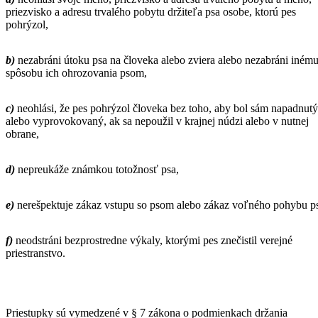
priezvisko a adresu trvalého pobytu držiteľa psa osobe, ktorú pes
pohrýzol,
b)
nezabráni útoku psa na človeka alebo zviera alebo nezabráni iném
spôsobu ich ohrozovania psom,
c)
neohlási, že pes pohrýzol človeka bez toho, aby bol sám napadnutý
alebo vyprovokovaný, ak sa nepoužil v krajnej núdzi alebo v nutnej
obrane,
d)
nepreukáže známkou totožnosť psa,
e)
nerešpektuje zákaz vstupu so psom alebo zákaz voľného pohybu p
f)
neodstráni bezprostredne výkaly, ktorými pes znečistil verejné
priestranstvo.
Priestupky sú vymedzené v § 7 zákona o podmienkach držania