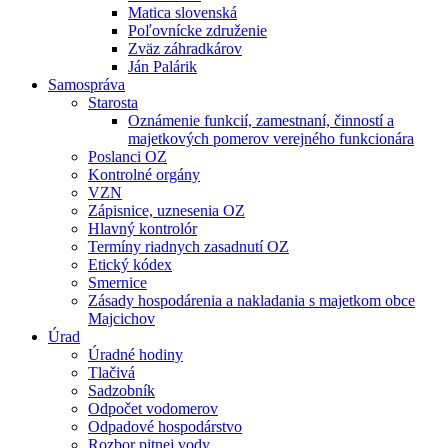
Matica slovenská
Poľovnícke združenie
Zväz záhradkárov
Ján Palárik
Samospráva
Starosta
Oznámenie funkcií, zamestnaní, činností a
majetkových pomerov verejného funkcionára
Poslanci OZ
Kontrolné orgány
VZN
Zápisnice, uznesenia OZ
Hlavný kontrolór
Termíny riadnych zasadnutí OZ
Etický kódex
Smernice
Zásady hospodárenia a nakladania s majetkom obce
Majcichov
Úrad
Úradné hodiny
Tlačivá
Sadzobník
Odpočet vodomerov
Odpadové hospodárstvo
Rozbor pitnej vody