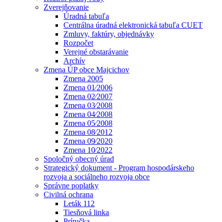
Zverejňovanie
Úradná tabuľa
Centrálna úradná elektronická tabuľa CUET
Zmluvy, faktúry, objednávky
Rozpočet
Verejné obstarávanie
Archív
Zmena ÚP obce Majcichov
Zmena 2005
Zmena 01⁄2006
Zmena 02⁄2007
Zmena 03⁄2008
Zmena 04⁄2008
Zmena 05⁄2008
Zmena 08⁄2012
Zmena 09⁄2020
Zmena 10⁄2022
Spoločný obecný úrad
Strategický dokument - Program hospodárskeho
rozvoja a sociálneho rozvoja obce
Správne poplatky
Civilná ochrana
Leták 112
Tiesňová linka
Príručka