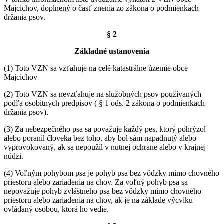
Majcichov, doplnený o časť znenia zo zákona o podmienkach
držania psov.
§ 2
Základné ustanovenia
(1) Toto VZN sa vzťahuje na celé katastrálne územie obce
Majcichov
(2) Toto VZN sa nevzťahuje na služobných psov používaných
podľa osobitných predpisov ( § 1 ods. 2 zákona o podmienkach
držania psov).
(3) Za nebezpečného psa sa považuje každý pes, ktorý pohrýzol
alebo poranil človeka bez toho, aby bol sám napadnutý alebo
vyprovokovaný, ak sa nepoužil v nutnej ochrane alebo v krajnej
núdzi.
(4) Voľným pohybom psa je pohyb psa bez vôdzky mimo chovného
priestoru alebo zariadenia na chov. Za voľný pohyb psa sa
nepovažuje pohyb zvláštneho psa bez vôdzky mimo chovného
priestoru alebo zariadenia na chov, ak je na základe výcviku
ovládaný osobou, ktorá ho vedie.