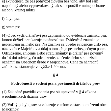
e) skutočnosť, že pes pohrýzol človeka bez toho, aby bol sám
napadnutý alebo vyprovokovaný, ak sa nepoužil v nutnej ochrane
alebo v krajnej núdzi
f) úhyn psa
g) strata psa
(4) Obec vydá držiteľovi psa zapísaného do evidencie známku psa,
ktorou držiteľ preukazuje totožnosť psa. Evidenčná známka je
neprenosná na iného psa. Na známke sa uvedie evidenčné číslo psa,
názov obce Majcichov a údaj o tom , či je pes nebezpečným psom.
Odcudzenie, zničenie alebo stratu známky je držiteľ psa povinný
do 14 dní odvtedy, čo odcudzenie, zničenie alebo stratu zistil,
oznámiť na Obecnom úrade v Majcichove. Cena za náhradnú
známku sa stanovuje vo výške 1,50 eura.
§ 4
Podrobnosti o vodení psa a povinnosti držiteľov psov
(1) Základné pravidlá vodenia psa sú upravené v § 4 zákona
o podmienkach držania psov.
(2) Voľný pohyb psov sa zakazuje v celom zastavanom území obce
Majcichov.